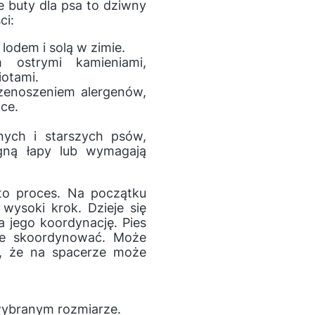
 buty dla psa to dziwny
ci:
lodem i solą w zimie.
ostrymi kamieniami,
iotami.
rzenoszeniem alergenów,
ące.
nych i starszych psów,
gną łapy lub wymagają
to proces. Na początku
wysoki krok. Dzieje się
a jego koordynację. Pies
nie skoordynować. Może
ię, że na spacerze może
wybranym rozmiarze.