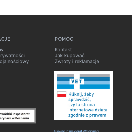
ACJE
POMOC
ny
Kontakt
prywatności
Jak kupować
ojalnościowy
Zwroty i reklamacje
Główny Inspektorat Weterynarii