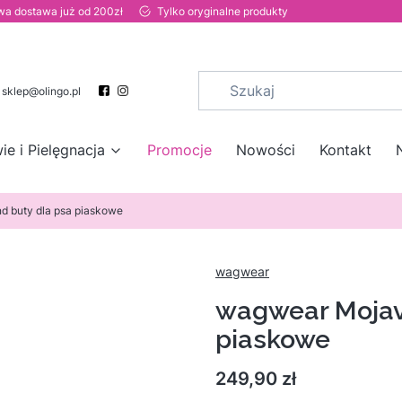
a dostawa już od 200zł
Tylko oryginalne produkty
sklep@olingo.pl
ie i Pielęgnacja
Promocje
Nowości
Kontakt
 buty dla psa piaskowe
wagwear
wagwear Mojav
piaskowe
Cena
249,90 zł