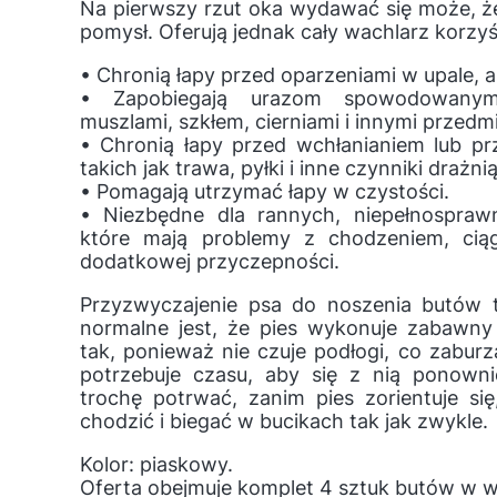
Na pierwszy rzut oka wydawać się może, że
pomysł. Oferują jednak cały wachlarz korzyś
• Chronią łapy przed oparzeniami w upale, a 
• Zapobiegają urazom spowodowanym 
muszlami, szkłem, cierniami i innymi przedm
• Chronią łapy przed wchłanianiem lub p
takich jak trawa, pyłki i inne czynniki drażni
• Pomagają utrzymać łapy w czystości.
• Niezbędne dla rannych, niepełnospraw
które mają problemy z chodzeniem, cią
dodatkowej przyczepności.
Przyzwyczajenie psa do noszenia butów 
normalne jest, że pies wykonuje zabawny 
tak, ponieważ nie czuje podłogi, co zaburz
potrzebuje czasu, aby się z nią ponow
trochę potrwać, zanim pies zorientuje s
chodzić i biegać w bucikach tak jak zwykle.
Kolor: piaskowy.
Oferta obejmuje komplet 4 sztuk butów w 