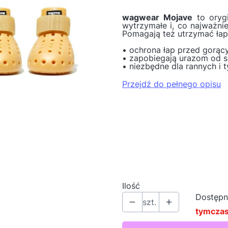
wagwear Mojave
to orygi
wytrzymałe i, co najważni
Pomagają też utrzymać łap
• ochrona łap przed gorąc
• zapobiegają urazom od sz
• niezbędne dla rannych i
Przejdź do pełnego opisu
Wybierz wariant produk
Poszczególne warianty mog
*
Rozmiar
Wybierz
Ilość
Dostępn
szt.
tymcza