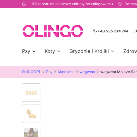
-10% rabatu na pierwsze zakupy po zalogowaniu
Darmow
+48 535 314 744
Psy
Koty
Gryzonie i Króliki
Zdrow
OLINGO.PL
Psy
Akcesoria
wagwear
wagwear Mojave Sand