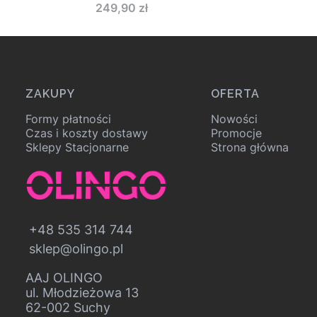
Cena
249,90 zł
Linki w stopce
ZAKUPY
OFERTA
Formy płatności
Nowości
Czas i koszty dostawy
Promocje
Sklepy Stacjonarne
Strona główna
+48 535 314 744
sklep@olingo.pl
AAJ OLINGO
ul. Młodzieżowa 13
62-002 Suchy