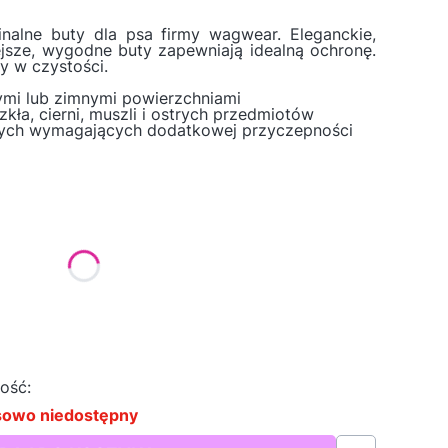
nalne buty dla psa firmy wagwear. Eleganckie,
ejsze, wygodne buty zapewniają idealną ochronę.
y w czystości.
ymi lub zimnymi powierzchniami
kła, cierni, muszli i ostrych przedmiotów
 tych wymagających dodatkowej przyczepności
tu:
ą różnić się ceną
ość:
sowo niedostępny