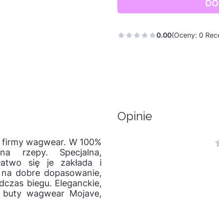
DO
0.00
(Oceny: 0 Rece
Opinie
a firmy wagwear. W 100%
a rzepy. Specjalna,
łatwo się je zakłada i
 na dobre dopasowanie,
czas biegu. Eleganckie,
e buty wagwear Mojave,