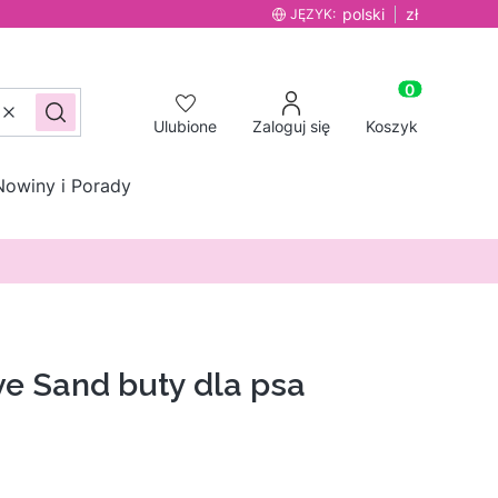
polski
zł
JĘZYK:
Produkty w ko
Wyczyść
Szukaj
Ulubione
Zaloguj się
Koszyk
Nowiny i Porady
e Sand buty dla psa