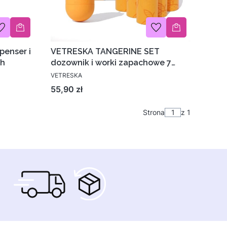
enser i
VETRESKA TANGERINE SET
ch
dozownik i worki zapachowe 7
rolek
VETRESKA
Cena
55,90 zł
Strona
z 1