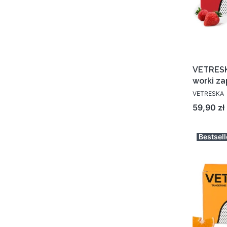
VETRES
worki z
rolek
VETRESKA
Cena
59,90 zł
Bestsell