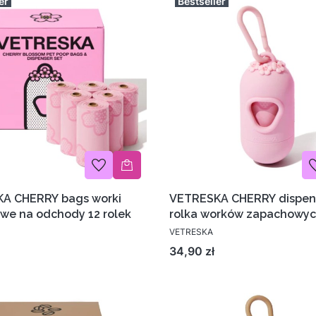
er
Bestseller
A CHERRY bags worki
VETRESKA CHERRY dispens
we na odchody 12 rolek
rolka worków zapachowy
VETRESKA
Cena
34,90 zł