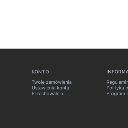
KONTO
INFORM
Twoje zamówienia
Regulami
Ustawienia konta
Polityka 
Przechowalnia
Program l
...