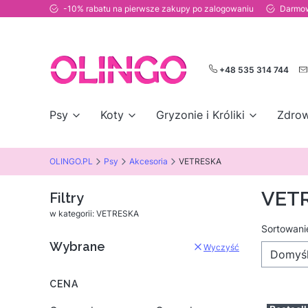
-10% rabatu na pierwsze zakupy po zalogowaniu
Darmow
+48 535 314 744
Psy
Koty
Gryzonie i Króliki
Zdrow
OLINGO.PL
Psy
Akcesoria
VETRESKA
VET
Filtry
w kategorii: VETRESKA
Lista
Sortowani
Wybrane
Wyczyść
Domyś
CENA