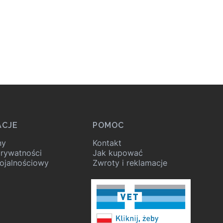
ACJE
POMOC
ny
Kontakt
prywatności
Jak kupować
ojalnościowy
Zwroty i reklamacje