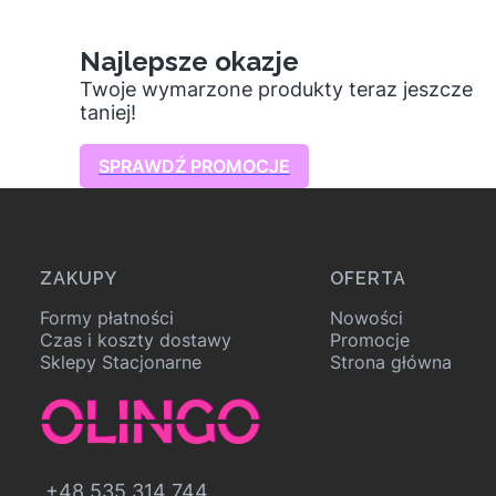
Najlepsze okazje
Twoje wymarzone produkty teraz jeszcze
taniej!
SPRAWDŹ PROMOCJE
Linki w stopce
ZAKUPY
OFERTA
Formy płatności
Nowości
Czas i koszty dostawy
Promocje
Sklepy Stacjonarne
Strona główna
+48 535 314 744