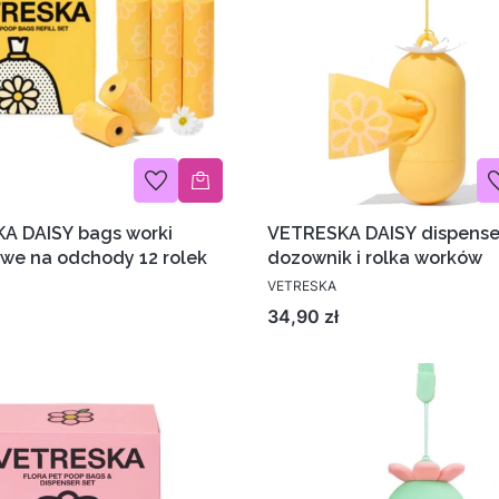
A DAISY bags worki
VETRESKA DAISY dispense
we na odchody 12 rolek
dozownik i rolka worków
VETRESKA
Cena
34,90 zł