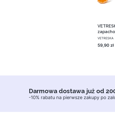
VETRESK
zapacho
VETRESKA
Cena
59,90 zł
Darmowa dostawa już od 20
-10% rabatu na pierwsze zakupy po za