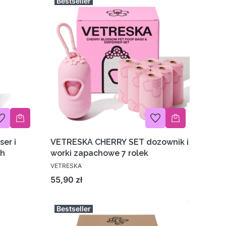
Bestseller
er i
VETRESKA CHERRY SET dozownik i
ch
worki zapachowe 7 rolek
VETRESKA
Cena
55,90 zł
Bestseller