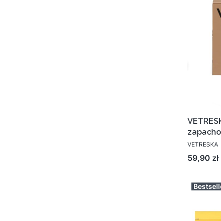
VETRESK
zapacho
VETRESKA
Cena
59,90 zł
Bestsell