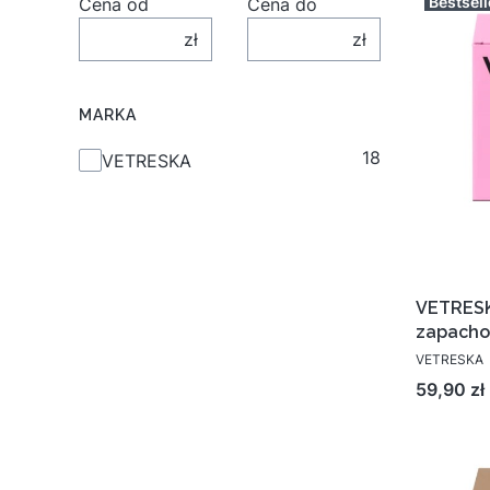
Bestsell
Cena od
Cena do
zł
zł
MARKA
18
Marka
VETRESKA
VETRESK
zapacho
VETRESKA
Cena
59,90 zł