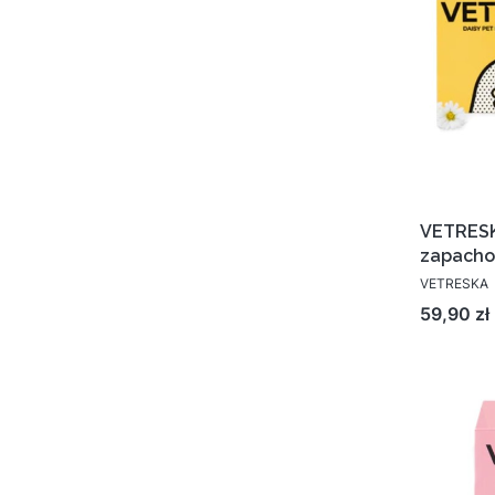
VETRESK
zapacho
VETRESKA
Cena
59,90 zł