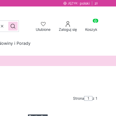
polski
zł
JĘZYK:
Produkty w ko
Wyczyść
Szukaj
Ulubione
Zaloguj się
Koszyk
Nowiny i Porady
Strona
z 1