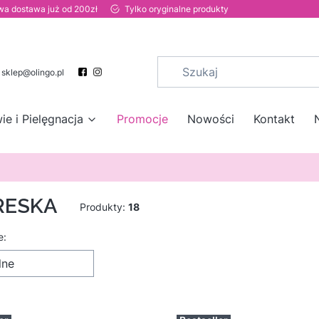
a dostawa już od 200zł
Tylko oryginalne produkty
sklep@olingo.pl
ie i Pielęgnacja
Promocje
Nowości
Kontakt
RESKA
Produkty:
18
 produktów
e:
lne