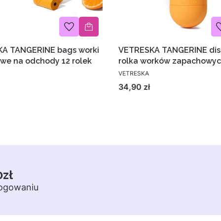
A TANGERINE bags worki
VETRESKA TANGERINE disp
we na odchody 12 rolek
rolka worków zapachowy
VETRESKA
Cena
34,90 zł
0zł
logowaniu