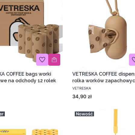
A COFFEE bags worki
VETRESKA COFFEE dispens
we na odchody 12 rolek
rolka worków zapachowy
VETRESKA
Cena
34,90 zł
er
Nowość