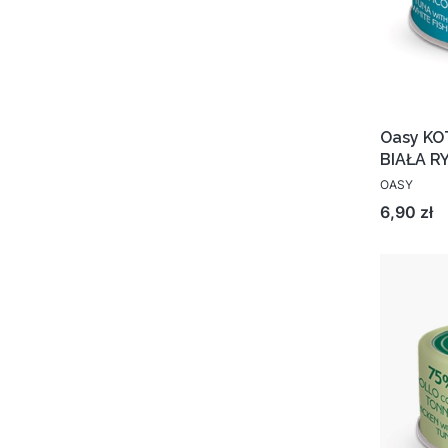
Oasy KO
BIAŁA R
OASY
Cena
6,90 zł