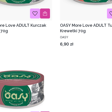
re Love ADULT Kurczak
OASY More Love ADULT T
 70g
Krewetki 70g
OASY
Cena
6,90 zł