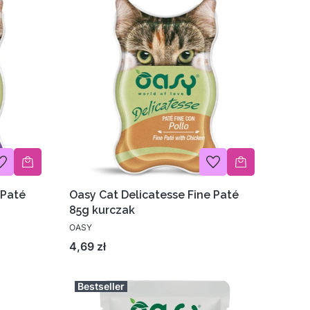
 Paté
Oasy Cat Delicatesse Fine Paté
85g kurczak
OASY
Cena
4,69 zł
Bestseller