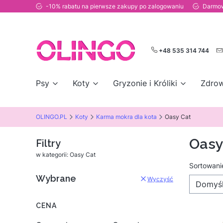
-10% rabatu na pierwsze zakupy po zalogowaniu
Darmow
+48 535 314 744
Psy
Koty
Gryzonie i Króliki
Zdrow
OLINGO.PL
Koty
Karma mokra dla kota
Oasy Cat
Oasy
Filtry
w kategorii: Oasy Cat
Lista
Sortowani
Wybrane
Wyczyść
Domyś
CENA