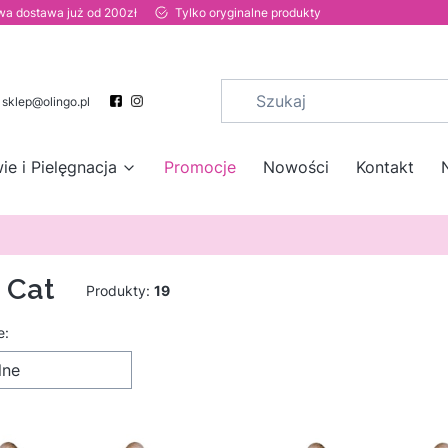
a dostawa już od 200zł
Tylko oryginalne produkty
sklep@olingo.pl
ie i Pielęgnacja
Promocje
Nowości
Kontakt
 Cat
Produkty:
19
 produktów
e:
lne