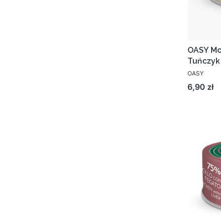
OASY Mo
Tuńczyk
OASY
Cena
6,90 zł