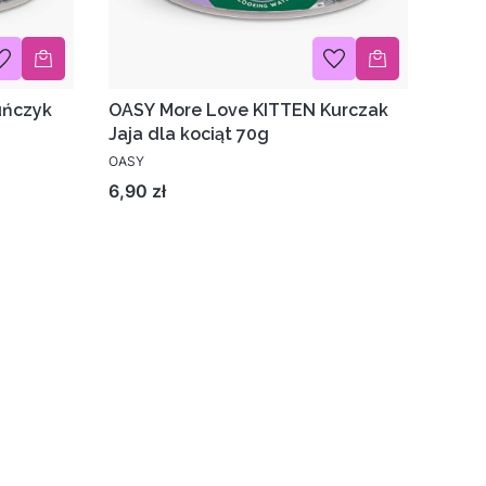
uńczyk
OASY More Love KITTEN Kurczak
Jaja dla kociąt 70g
OASY
Cena
6,90 zł