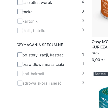
4
saszetka, worek
3
tacka
0
kartonik
0
słoik, butelka
Oasy KO
WYMAGANIA SPECJALNE
KURCZA
OASY
1
Wymagania specjalne
po sterylizacji, kastracji
Cena
6,90 zł
1
prawidłowa masa ciała
0
anti-hairball
Bestsell
0
zdrowa skóra i sierść