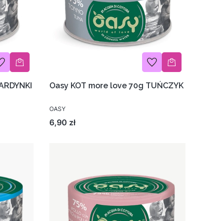
SARDYNKI
Oasy KOT more love 70g TUŃCZYK
OASY
Cena
6,90 zł