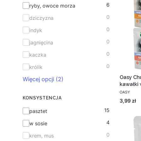
6
ryby, owoce morza
0
dziczyzna
0
indyk
0
jagnięcina
0
kaczka
0
królik
Oasy Ch
Więcej opcji (2)
kawałki 
OASY
KONSYSTENCJA
Cena
3,99 zł
15
Konsystencja
pasztet
4
w sosie
0
krem, mus