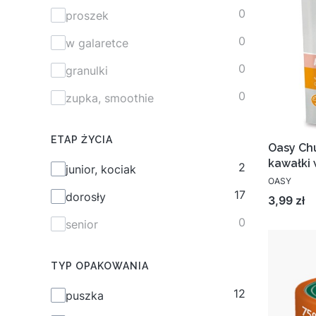
0
proszek
0
w galaretce
0
granulki
0
zupka, smoothie
ETAP ŻYCIA
Oasy Ch
kawałki 
2
Etap życia
junior, kociak
OASY
17
dorosły
Cena
3,99 zł
0
senior
TYP OPAKOWANIA
12
Typ opakowania
puszka