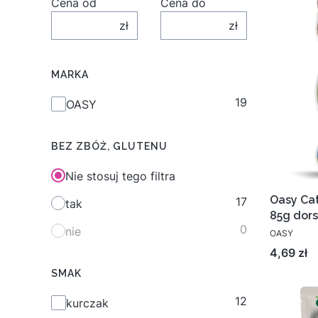
Cena od
Cena do
zł
zł
MARKA
19
Marka
OASY
BEZ ZBÓŻ, GLUTENU
Nie stosuj tego filtra
Oasy Cat
17
tak
85g dor
0
nie
OASY
Cena
4,69 zł
SMAK
12
Smak
kurczak