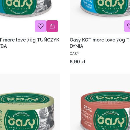
T more love 70g TUŃCZYK
Oasy KOT more love 70g
YBA
DYNIA
OASY
Cena
6,90 zł