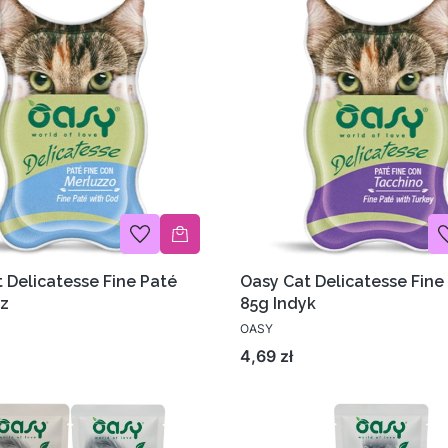
 Delicatesse Fine Paté
Oasy Cat Delicatesse Fine
sz
85g Indyk
OASY
Cena
4,69 zł