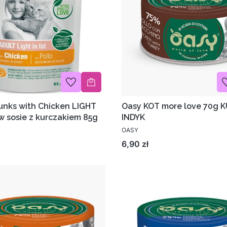
unks with Chicken LIGHT
Oasy KOT more love 70g 
w sosie z kurczakiem 85g
INDYK
OASY
Cena
6,90 zł