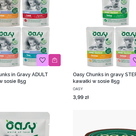
unks in Gravy ADULT
Oasy Chunks in gravy ST
w sosie 85g
kawałki w sosie 85g
OASY
Cena
3,99 zł