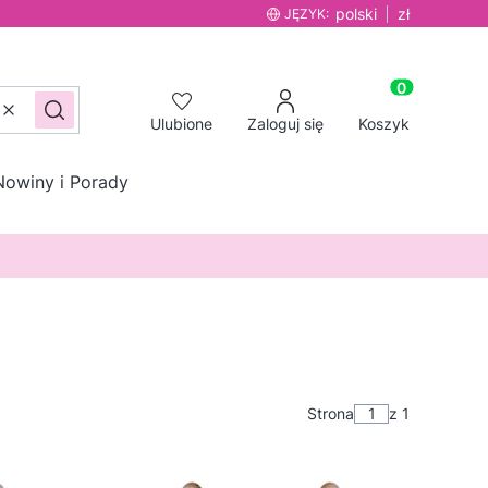
polski
zł
JĘZYK:
Produkty w ko
Wyczyść
Szukaj
Ulubione
Zaloguj się
Koszyk
Nowiny i Porady
Strona
z 1