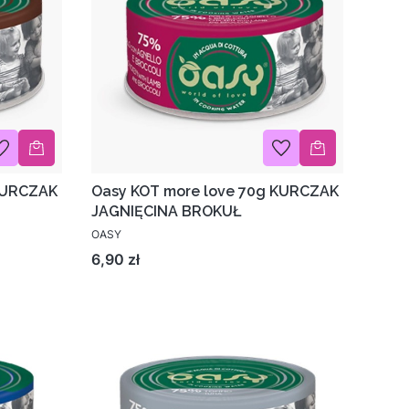
KURCZAK
Oasy KOT more love 70g KURCZAK
JAGNIĘCINA BROKUŁ
OASY
Cena
6,90 zł