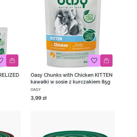
ERELIZED
Oasy Chunks with Chicken KITTEN
kawałki w sosie z kurczakiem 85g
OASY
Cena
3,99 zł