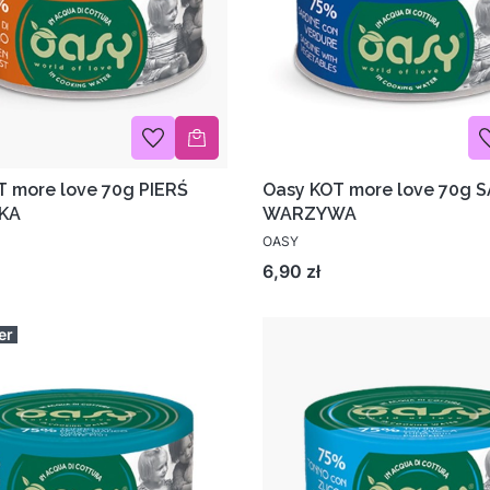
T more love 70g PIERŚ
Oasy KOT more love 70g 
KA
WARZYWA
OASY
Cena
6,90 zł
er