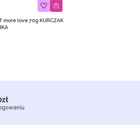
T more love 70g KURCZAK
BKA
0zł
logowaniu