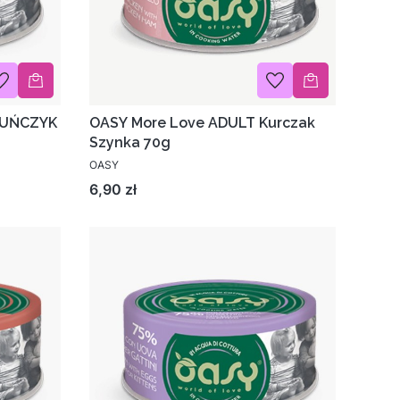
 TUŃCZYK
OASY More Love ADULT Kurczak
Szynka 70g
OASY
Cena
6,90 zł