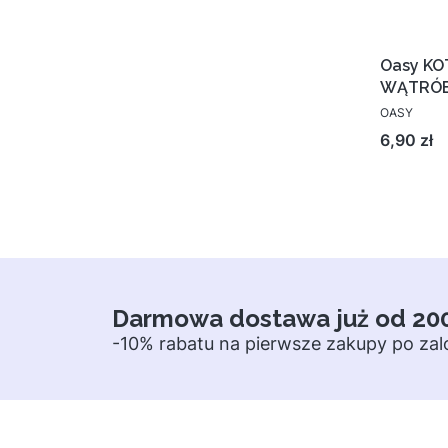
Oasy KO
WĄTRÓ
OASY
Cena
6,90 zł
Darmowa dostawa już od 20
-10% rabatu na pierwsze zakupy po za