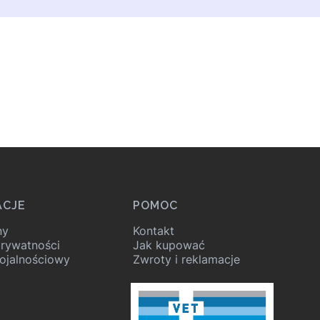
ACJE
POMOC
ny
Kontakt
prywatności
Jak kupować
ojalnościowy
Zwroty i reklamacje