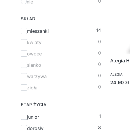
0
nie
SKŁAD
14
Skład
mieszanki
0
kwiaty
0
owoce
Alegia H
0
sianko
ALEGIA
0
warzywa
Cena
24,90 zł
0
zioła
ETAP ŻYCIA
1
Etap życia
junior
8
dorosły