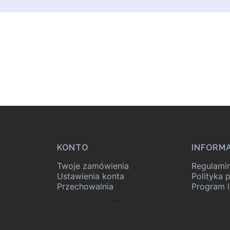
KONTO
INFORM
Twoje zamówienia
Regulami
Ustawienia konta
Polityka 
Przechowalnia
Program l
...