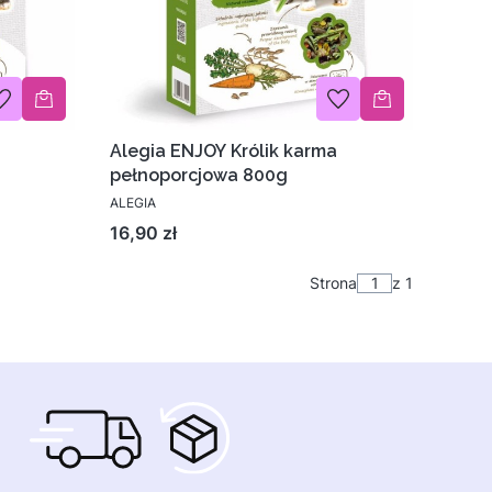
Alegia ENJOY Królik karma
pełnoporcjowa 800g
ALEGIA
Cena
16,90 zł
Strona
z 1