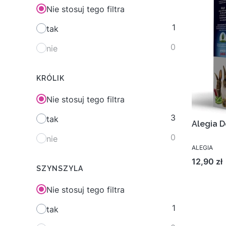
Nie stosuj tego filtra
1
tak
0
nie
KRÓLIK
Nie stosuj tego filtra
3
tak
Alegia D
0
nie
ALEGIA
Cena
12,90 zł
SZYNSZYLA
Nie stosuj tego filtra
1
tak