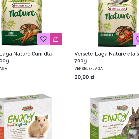
Laga Nature Cuni dla
Versele-Laga Nature dla s
700g
700g
LAGA
VERSELE-LAGA
Cena
20,90 zł