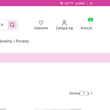
polski
zł
JĘZYK:
Produkty w ko
Wyczyść
Szukaj
Ulubione
Zaloguj się
Koszyk
Nowiny i Porady
Strona
z 1