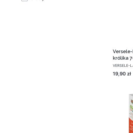
Versele-
królika 
VERSELE-
Cena
19,90 zł