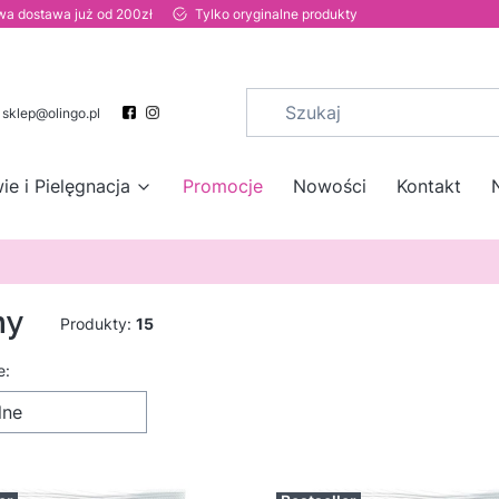
a dostawa już od 200zł
Tylko oryginalne produkty
sklep@olingo.pl
ie i Pielęgnacja
Promocje
Nowości
Kontakt
my
Produkty:
15
 produktów
e:
lne