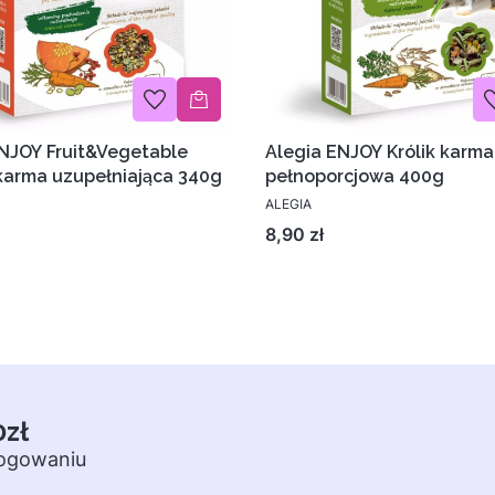
NJOY Fruit&Vegetable
Alegia ENJOY Królik karma
karma uzupełniająca 340g
pełnoporcjowa 400g
ALEGIA
Cena
8,90 zł
0zł
logowaniu