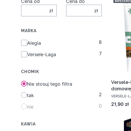
Bestsell
Cena od
Cena do
zł
zł
MARKA
8
Marka
Alegia
7
Versele-Laga
CHOMIK
Versele-
Nie stosuj tego filtra
domowe
2
tak
VERSELE-
Cena
21,90 zł
0
nie
KAWIA