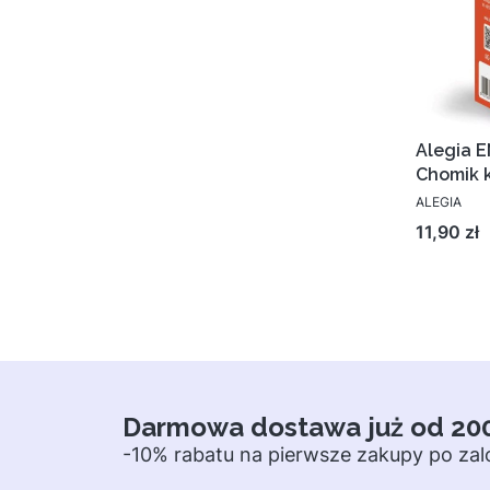
Alegia E
Chomik 
ALEGIA
Cena
11,90 zł
Darmowa dostawa już od 20
-10% rabatu na pierwsze zakupy po za