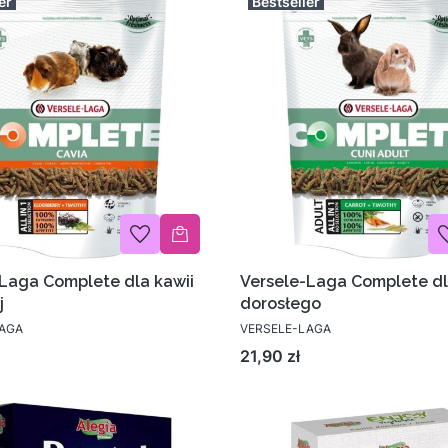
er
Bestseller
Laga Complete dla kawii
Versele-Laga Complete dl
j
dorosłego
LAGA
VERSELE-LAGA
Cena
21,90 zł