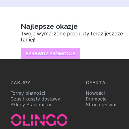
Najlepsze okazje
Twoje wymarzone produkty teraz jeszcze
taniej!
SPRAWDŹ PROMOCJE
Linki w stopce
ZAKUPY
OFERTA
Formy płatności
Nowości
Czas i koszty dostawy
Promocje
Sklepy Stacjonarne
Strona główna