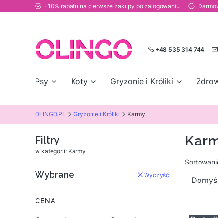
-10% rabatu na pierwsze zakupy po zalogowaniu
Darmow
+48 535 314 744
Psy
Koty
Gryzonie i Króliki
Zdrow
OLINGO.PL
Gryzonie i Króliki
Karmy
Kar
Filtry
w kategorii: Karmy
Lista
Sortowani
Wybrane
Wyczyść
Domyś
CENA