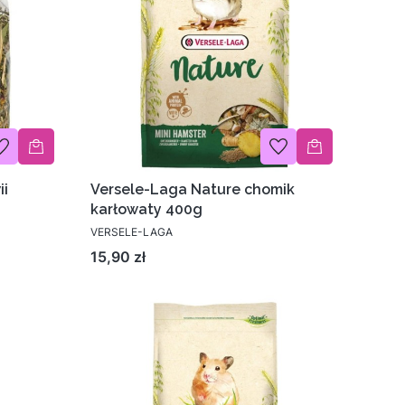
ii
Versele-Laga Nature chomik
karłowaty 400g
VERSELE-LAGA
Cena
15,90 zł