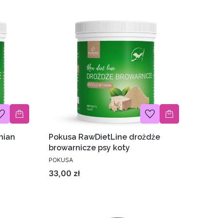
nian
Pokusa RawDietLine drożdże
browarnicze psy koty
POKUSA
Cena
33,00 zł