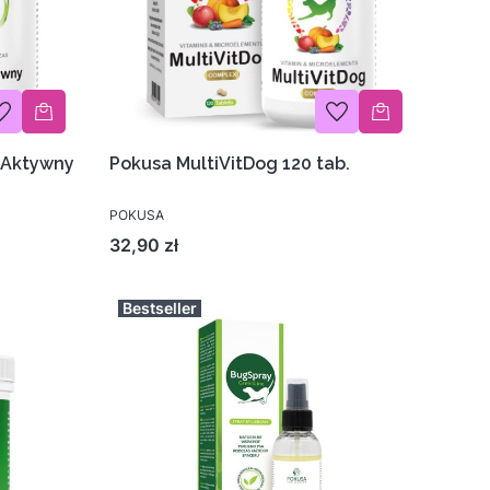
 Aktywny
Pokusa MultiVitDog 120 tab.
POKUSA
Cena
32,90 zł
Bestseller