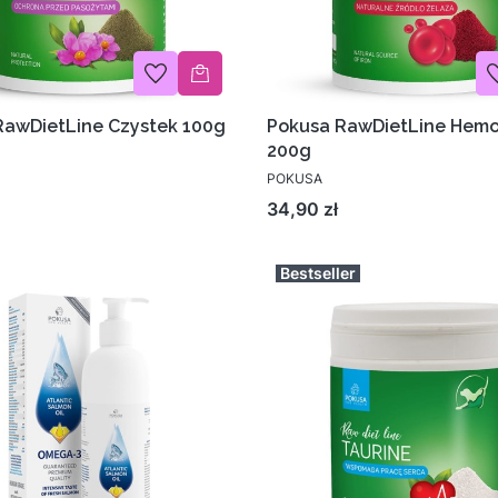
RawDietLine Czystek 100g
Pokusa RawDietLine Hemo
200g
POKUSA
Cena
34,90 zł
Bestseller