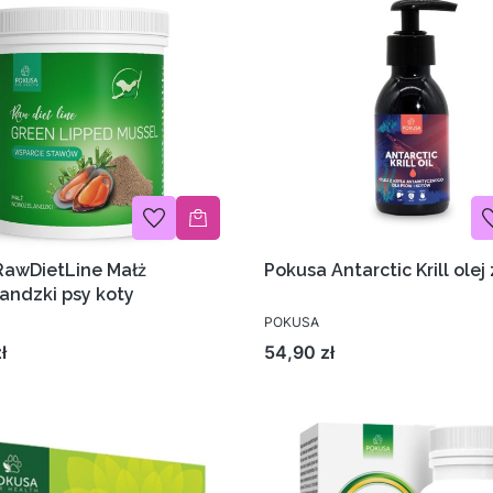
RawDietLine Małż
Pokusa Antarctic Krill olej 
andzki psy koty
POKUSA
Cena
ł
54,90 zł