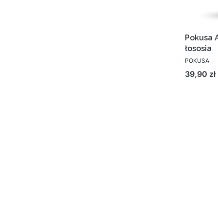
Pokusa A
łososia
POKUSA
Cena
39,90 zł