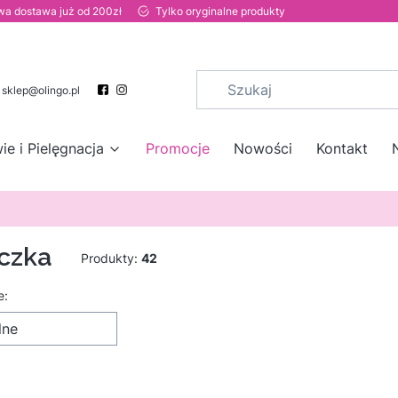
a dostawa już od 200zł
Tylko oryginalne produkty
sklep@olingo.pl
ie i Pielęgnacja
Promocje
Nowości
Kontakt
czka
Produkty:
42
 produktów
e:
lne