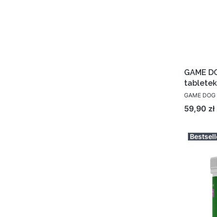
GAME DOG
tabletek
GAME DOG
Cena
59,90 zł
Bestsell