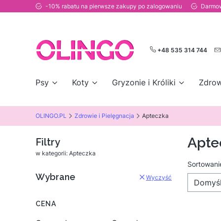
-10% rabatu na pierwsze zakupy po zalogowaniu
Darmow
+48 535 314 744
Psy
Koty
Gryzonie i Króliki
Zdrow
OLINGO.PL
Zdrowie i Pielęgnacja
Apteczka
Apte
Filtry
w kategorii: Apteczka
Lista
Sortowani
Wybrane
Wyczyść
Domyś
CENA