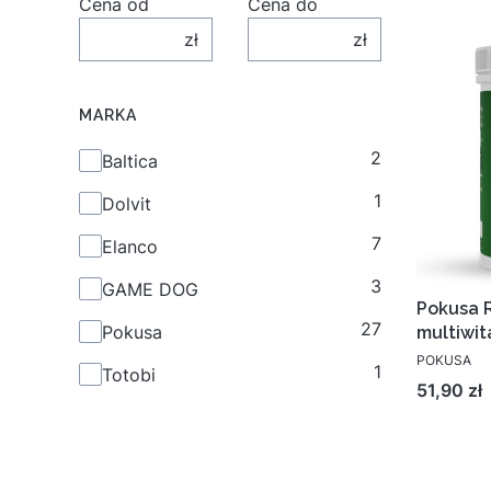
Cena od
Cena do
zł
zł
MARKA
2
Marka
Baltica
1
Dolvit
7
Elanco
3
GAME DOG
Pokusa 
27
Pokusa
multiwit
POKUSA
1
Totobi
Cena
51,90 zł