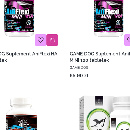
G Suplement AniFlexi HA
GAME DOG Suplement AniF
tek
MINI 120 tabletek
GAME DOG
Cena
65,90 zł