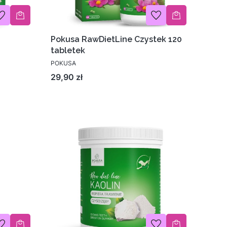
Pokusa RawDietLine Czystek 120
tabletek
POKUSA
Cena
29,90 zł