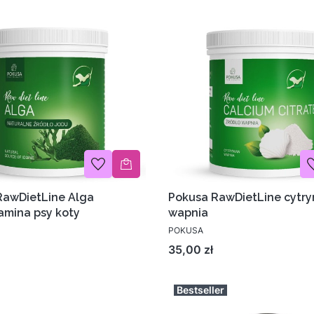
RawDietLine Alga
Pokusa RawDietLine cytry
amina psy koty
wapnia
POKUSA
Cena
35,00 zł
Bestseller