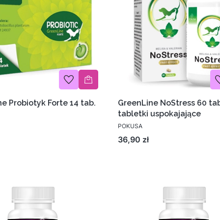
e Probiotyk Forte 14 tab.
GreenLine NoStress 60 tab
tabletki uspokajające
POKUSA
Cena
36,90 zł