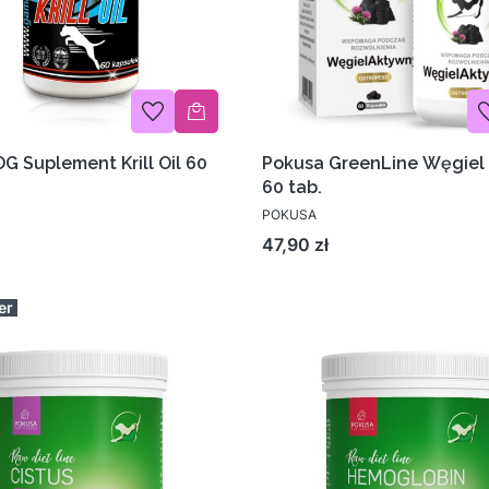
 Suplement Krill Oil 60
Pokusa GreenLine Węgiel
60 tab.
POKUSA
Cena
47,90 zł
er