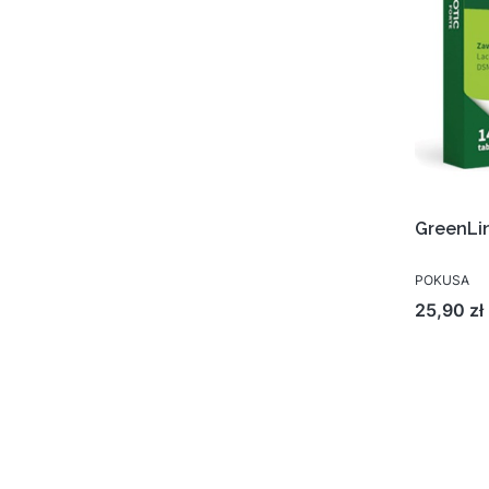
GreenLin
POKUSA
Cena
25,90 zł