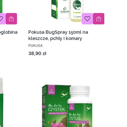
globina
Pokusa BugSpray 150ml na
kleszcze, pchły i komary
POKUSA
Cena
38,90 zł