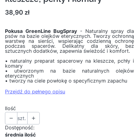
Cena
38,90 zł
Pokusa GreenLine BugSpray
- Naturalny spray dla
psów na bazie olejków eterycznych. Tworzy ochronną
warstwę na sierści, wspierając codzienną ochronę
podczas spacerów. Delikatny dla skóry, bez
sztucznych dodatków, zapewnia świeżość i komfort.
• naturalny preparat spacerowy na kleszcze, pchły i
komary
• utworzonym na bazie naturalnych olejków
eterycznych
• tworzy na ciele powłokę o specyficznym zapachu
Przejdź do pełnego opisu
Ilość
szt.
Dostępność:
średnia ilość