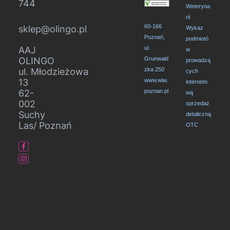
744
Weteryna
rii
60-166
sklep@olingo.pl
Wykaz
Poznań,
podmiotó
AAJ
ul.
w
OLINGO
Grunwald
prowadzą
ul. Młodzieżowa
zka 250
cych
13
www.wiw.
interneto
62-
poznan.pl
wą
002
sprzedaż
Suchy
detaliczną
Las/ Poznań
OTC