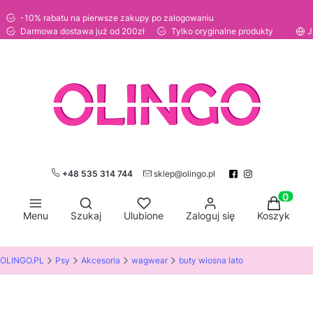
-10% rabatu na pierwsze zakupy po zalogowaniu
Darmowa dostawa już od 200zł
Tylko oryginalne produkty
J
+48 535 314 744
sklep@olingo.pl
Otwórz wyszukiwarkę
Produkty
Menu
Szukaj
Ulubione
Zaloguj się
Koszyk
OLINGO.PL
Psy
Akcesoria
wagwear
buty wiosna lato