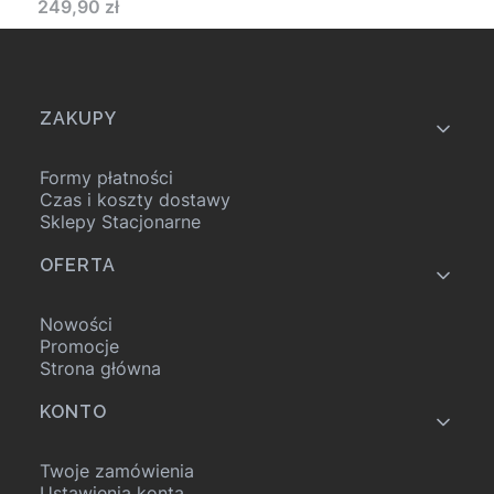
Cena
249,90 zł
Linki w stopce
ZAKUPY
Formy płatności
Czas i koszty dostawy
Sklepy Stacjonarne
OFERTA
Nowości
Promocje
Strona główna
KONTO
Twoje zamówienia
Ustawienia konta