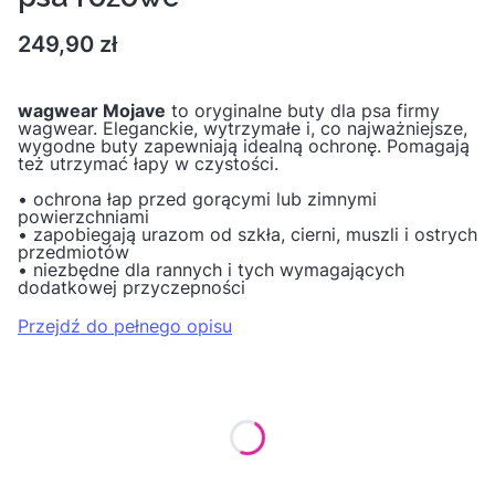
Cena
249,90 zł
wagwear Mojave
to oryginalne buty dla psa firmy
wagwear. Eleganckie, wytrzymałe i, co najważniejsze,
wygodne buty zapewniają idealną ochronę. Pomagają
też utrzymać łapy w czystości.
• ochrona łap przed gorącymi lub zimnymi
powierzchniami
• zapobiegają urazom od szkła, cierni, muszli i ostrych
przedmiotów
• niezbędne dla rannych i tych wymagających
dodatkowej przyczepności
Przejdź do pełnego opisu
Wybierz wariant produktu:
Poszczególne warianty mogą różnić się ceną
*
Rozmiar