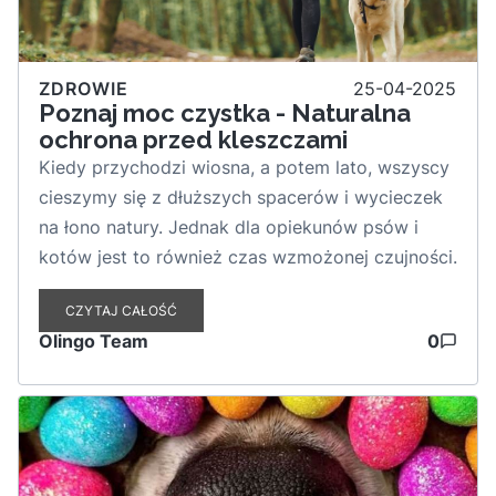
ZDROWIE
25-04-2025
Poznaj moc czystka - Naturalna
ochrona przed kleszczami
Kiedy przychodzi wiosna, a potem lato, wszyscy
cieszymy się z dłuższych spacerów i wycieczek
na łono natury. Jednak dla opiekunów psów i
kotów jest to również czas wzmożonej czujności.
Kleszcze, komary i inne pasożyty tylko czyhają
CZYTAJ CAŁOŚĆ
na okazję, by zaatakować naszego pupila. Jak
Olingo Team
0
zadbać o bezpieczeństwo swojego zwierzaka w
naturalny sposób? Odpowiedź brzmi: czystek!