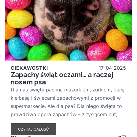
CIEKAWOSTKI
17-04-2025
Zapachy świąt oczami… a raczej
nosem psa
Dla nas święta pachną mazurkiem, żurkiem, białą
kiełbasą i świecami zapachowymi z promocji w
supermarkecie. Ale dla psa? Dla niego święta to
prawdziwa opera zapachów – z tysiącem nut,
które roztaczają się od kuchni aż po przedpokój.
CZYTAJ CAŁOŚĆ
I choć nie wszystko z tego wspaniałego koncertu