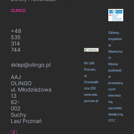
...
+48
Główny
535
Inspektor
314
at
744
Weteryna
rii
60-166
sklep@olingo.pl
Wykaz
Poznań,
podmiotó
AAJ
ul.
w
OLINGO
Grunwald
prowadzą
ul. Młodzieżowa
zka 250
cych
13
www.wiw.
interneto
62-
poznan.pl
wą
002
sprzedaż
Suchy
detaliczną
Las/ Poznań
OTC