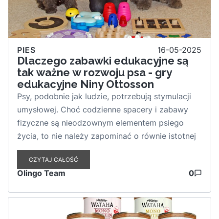
PIES
16-05-2025
Dlaczego zabawki edukacyjne są
tak ważne w rozwoju psa - gry
edukacyjne Niny Ottosson
Psy, podobnie jak ludzie, potrzebują stymulacji
umysłowej. Choć codzienne spacery i zabawy
fizyczne są nieodzownym elementem psiego
życia, to nie należy zapominać o równie istotnej
aktywności - treningu umysłowym. Właśnie tutaj
CZYTAJ CAŁOŚĆ
na scenę wchodzą zabawki edukacyjne, a
Olingo Team
0
szczególnie
gry logiczne stworzone przez Ninę
Ottosson
, które zyskały ogromną popularność
wśród opiekunów czworonogów na całym
świecie.