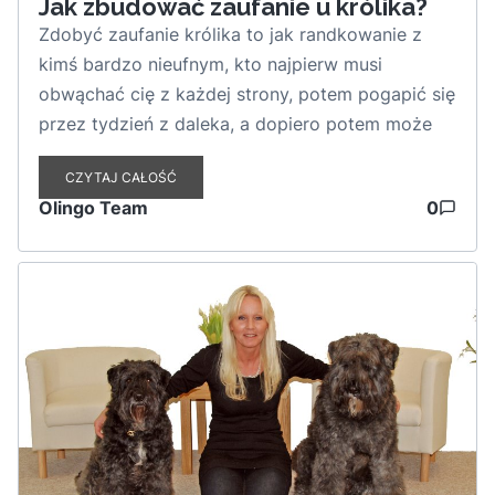
Jak zbudować zaufanie u królika?
Zdobyć zaufanie królika to jak randkowanie z
kimś bardzo nieufnym, kto najpierw musi
obwąchać cię z każdej strony, potem pogapić się
przez tydzień z daleka, a dopiero potem może
łaskawie pozwoli się dotknąć. Ale kiedy już ci
CZYTAJ CAŁOŚĆ
zaufa? Masz najwierniejszego uszatego kompana
Olingo Team
0
na świecie! No to jak zdobyć serce tego
puchatego indywidualisty?