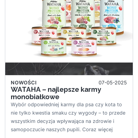
Zabawki te nie tylko bawią, ale i uczą. Pomagają
w rozwijaniu zdolności poznawczych psa,
wzmacniają więź między zwierzęciem a
opiekunem, a także przeciwdziałają nudzie i
związanym z nią problemom behawioralnym.
Sprawdź, dlaczego warto wprowadzić do życia
psa właśnie takie zabawki, i jak wpływają one na
jego rozwój.
NOWOŚCI
07-05-2025
WATAHA – najlepsze karmy
monobiałkowe
Wybór odpowiedniej karmy dla psa czy kota to
nie tylko kwestia smaku czy wygody – to przede
wszystkim decyzja wpływająca na zdrowie i
samopoczucie naszych pupili. Coraz więcej
właścicieli zwierząt poszukuje świadomych,