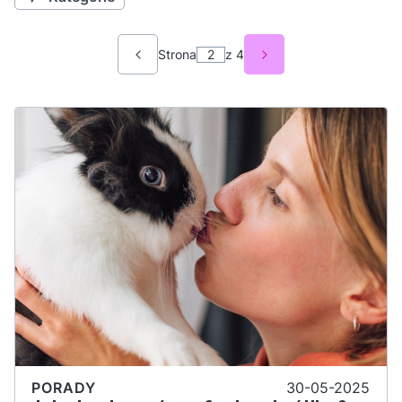
Strona
z 4
POPRZEDNIE WPISY
NASTĘPNE WPISY
PORADY
30-05-2025