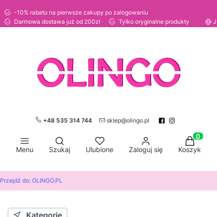
-10% rabatu na pierwsze zakupy po zalogowaniu
Darmowa dostawa już od 200zł
Tylko oryginalne produkty
J
+48 535 314 744
sklep@olingo.pl
Otwórz wyszukiwarkę
Produkty
Menu
Szukaj
Ulubione
Zaloguj się
Koszyk
Przejdź do:
OLINGO.PL
Kategorie