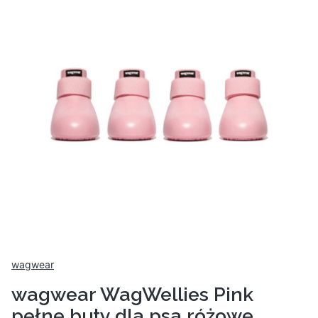
wagwear
wagwear WagWellies Pink
pełne buty dla psa różowe