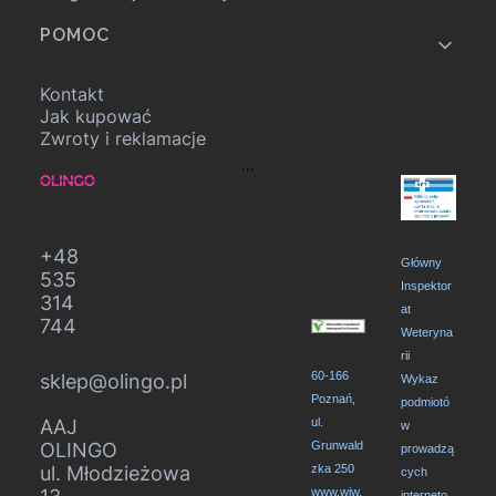
POMOC
Kontakt
Jak kupować
Zwroty i reklamacje
...
+48
Główny
535
Inspektor
314
at
744
Weteryna
rii
60-166
sklep@olingo.pl
Wykaz
Poznań,
podmiotó
AAJ
ul.
w
OLINGO
Grunwald
prowadzą
ul. Młodzieżowa
zka 250
cych
www.wiw.
interneto