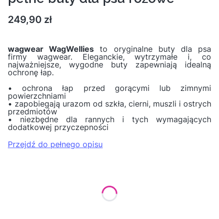
Cena
249,90 zł
wagwear WagWellies
to oryginalne buty dla psa
firmy wagwear. Eleganckie, wytrzymałe i, co
najważniejsze, wygodne buty zapewniają idealną
ochronę łap.
• ochrona łap przed gorącymi lub zimnymi
powierzchniami
• zapobiegają urazom od szkła, cierni, muszli i ostrych
przedmiotów
• niezbędne dla rannych i tych wymagających
dodatkowej przyczepności
Przejdź do pełnego opisu
Wybierz wariant produktu:
Poszczególne warianty mogą różnić się ceną
*
Rozmiar