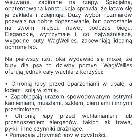
wsuwane, zapinane na rzepy. Specjalna,
opatentowana konstrukcja sprawia, że łatwo się
je zakłada i zdejmuje. Duży wybór rozmiarów
pozwala na dobre dopasowanie, but pozostanie
na swoim miejscu nawet podczas biegu.
Eleganckie, wytrzymałe i, co najważniejsze,
wygodne buty WagWellies, zapewniają idealną
ochronę łap.
Na pierwszy rzut oka wydawać się może, że
buty dla psa to dziwny pomysł. WagWellies
oferują jednak cały wachlarz korzyści:
• Chronią łapy przed oparzeniami w upale, a
lodem i solą w zimie.
• Zapobiegają urazom spowodowanym ostrymi
kamieniami, muszlami, szkłem, cierniami i innymi
przedmiotami.
• Chronią łapy przed wchłanianiem lub
przenoszeniem alergenów, takich jak trawa,
pyłki i inne czynniki drażniące.
• Pomagają utrzymać łapy w czystości.