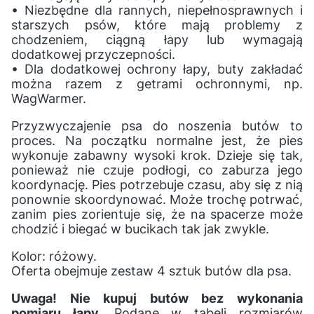
• Niezbędne dla rannych, niepełnosprawnych i
starszych psów, które mają problemy z
chodzeniem, ciągną łapy lub wymagają
dodatkowej przyczepności.
• Dla dodatkowej ochrony łapy, buty zakładać
można razem z getrami ochronnymi, np.
WagWarmer.
Przyzwyczajenie psa do noszenia butów to
proces. Na początku normalne jest, że pies
wykonuje zabawny wysoki krok. Dzieje się tak,
ponieważ nie czuje podłogi, co zaburza jego
koordynację. Pies potrzebuje czasu, aby się z nią
ponownie skoordynować. Może trochę potrwać,
zanim pies zorientuje się, że na spacerze może
chodzić i biegać w bucikach tak jak zwykle.
Kolor: różowy.
Oferta obejmuje zestaw 4 sztuk butów dla psa.
Uwaga! Nie kupuj butów bez wykonania
pomiaru łapy.
Podane w tabeli rozmiarów