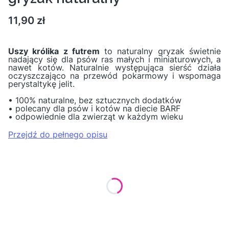
Cena
11,90 zł
Uszy królika z futrem
to naturalny gryzak świetnie
nadający się dla psów ras małych i miniaturowych, a
nawet kotów. Naturalnie występująca sierść działa
oczyszczająco na przewód pokarmowy i wspomaga
perystaltykę jelit.
• 100% naturalne, bez sztucznych dodatków
• polecany dla psów i kotów na diecie BARF
• odpowiednie dla zwierząt w każdym wieku
Przejdź do pełnego opisu
Wybierz wariant produktu:
Poszczególne warianty mogą różnić się ceną
*
Waga
Wybierz