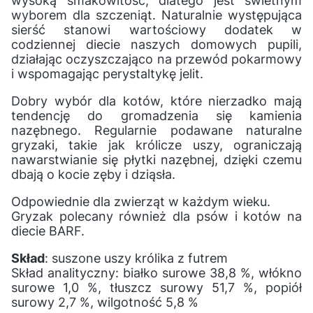
wysoką smakowitość, dlatego jest świetnym
wyborem dla szczeniąt. Naturalnie występująca
sierść stanowi wartościowy dodatek w
codziennej diecie naszych domowych pupili,
działając oczyszczająco na przewód pokarmowy
i wspomagając perystaltykę jelit.
Dobry wybór dla kotów, które nierzadko mają
tendencję do gromadzenia się kamienia
nazębnego. Regularnie podawane naturalne
gryzaki, takie jak królicze uszy, ograniczają
nawarstwianie się płytki nazębnej, dzięki czemu
dbają o kocie zęby i dziąsła.
Odpowiednie dla zwierząt w każdym wieku.
Gryzak polecany również dla psów i kotów na
diecie BARF.
Skład
: suszone uszy królika z futrem
Skład analityczny: białko surowe 38,8 %, włókno
surowe 1,0 %, tłuszcz surowy 51,7 %, popiół
surowy 2,7 %, wilgotność 5,8 %