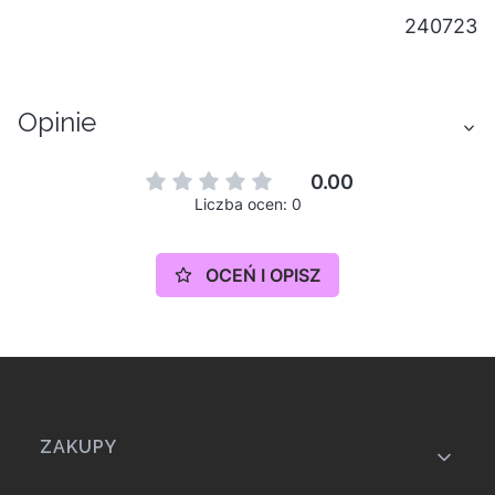
240723
Opinie
0.00
Liczba ocen: 0
OCEŃ I OPISZ
Linki w stopce
ZAKUPY