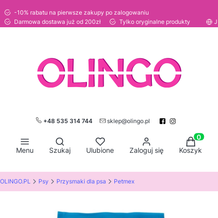
-10% rabatu na pierwsze zakupy po zalogowaniu
Darmowa dostawa już od 200zł
Tylko oryginalne produkty
J
+48 535 314 744
sklep@olingo.pl
Otwórz wyszukiwarkę
Produkty
Menu
Szukaj
Ulubione
Zaloguj się
Koszyk
OLINGO.PL
Psy
Przysmaki dla psa
Petmex