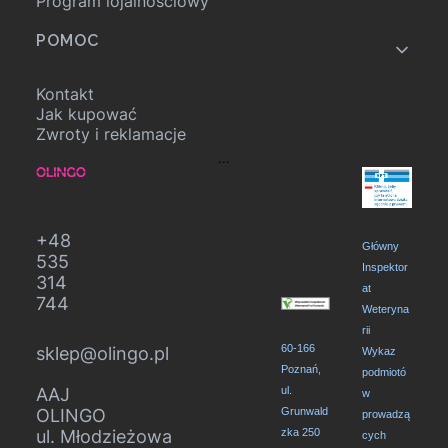
Program lojalnościowy
POMOC
Kontakt
Jak kupować
Zwroty i reklamacje
...
+48
Główny
535
Inspektor
314
at
744
Weteryna
rii
60-166
sklep@olingo.pl
Wykaz
Poznań,
podmiotó
AAJ
ul.
w
OLINGO
Grunwald
prowadzą
ul. Młodzieżowa
zka 250
cych