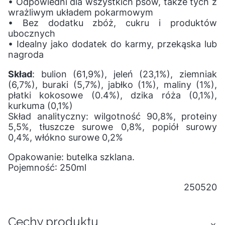
• Odpowiedni dla wszystkich psów, także tych z
wrażliwym układem pokarmowym
• Bez dodatku zbóż, cukru i produktów
ubocznych
• Idealny jako dodatek do karmy, przekąska lub
nagroda
Skład
: bulion (61,9%), jeleń (23,1%), ziemniak
(6,7%), buraki (5,7%), jabłko (1%), maliny (1%),
płatki kokosowe (0.4%), dzika róża (0,1%),
kurkuma (0,1%)
Skład analityczny: wilgotność 90,8%, proteiny
5,5%, tłuszcze surowe 0,8%, popiół surowy
0,4%, włókno surowe 0,2%
Opakowanie: butelka szklana.
Pojemność: 250ml
250520
Cechy produktu