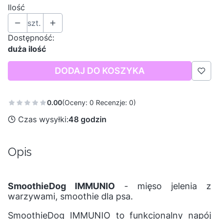
Ilość
szt.
Dostępność:
duża ilość
DODAJ DO KOSZYKA
0.00
(Oceny: 0 Recenzje: 0)
Czas wysyłki:
48 godzin
Opis
SmoothieDog IMMUNIO
- mięso jelenia z
warzywami, smoothie dla psa.
SmoothieDog IMMUNIO to funkcjonalny napój