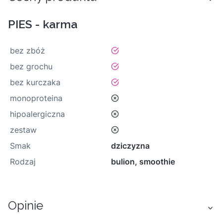
PIES - karma
tak
bez zbóż
tak
bez grochu
tak
bez kurczaka
nie
monoproteina
nie
hipoalergiczna
nie
zestaw
Smak
dziczyzna
Rodzaj
bulion, smoothie
Opinie