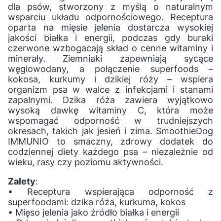
dla psów, stworzony z myślą o naturalnym
wsparciu układu odpornościowego. Receptura
oparta na mięsie jelenia dostarcza wysokiej
jakości białka i energii, podczas gdy buraki
czerwone wzbogacają skład o cenne witaminy i
minerały. Ziemniaki zapewniają sycące
węglowodany, a połączenie superfoods –
kokosa, kurkumy i dzikiej róży – wspiera
organizm psa w walce z infekcjami i stanami
zapalnymi. Dzika róża zawiera wyjątkowo
wysoką dawkę witaminy C, która może
wspomagać odporność w trudniejszych
okresach, takich jak jesień i zima. SmoothieDog
IMMUNIO to smaczny, zdrowy dodatek do
codziennej diety każdego psa – niezależnie od
wieku, rasy czy poziomu aktywności.
Zalety
:
• Receptura wspierająca odporność z
superfoodami: dzika róża, kurkuma, kokos
• Mięso jelenia jako źródło białka i energii