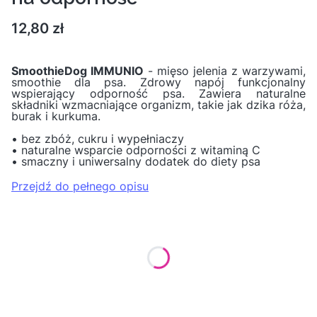
Cena
12,80 zł
SmoothieDog IMMUNIO
- mięso jelenia z warzywami,
smoothie dla psa. Zdrowy napój funkcjonalny
wspierający odporność psa. Zawiera naturalne
składniki wzmacniające organizm, takie jak dzika róża,
burak i kurkuma.
• bez zbóż, cukru i wypełniaczy
• naturalne wsparcie odporności z witaminą C
• smaczny i uniwersalny dodatek do diety psa
Przejdź do pełnego opisu
Wybierz wariant produktu:
Poszczególne warianty mogą różnić się ceną
*
Ilość
Wybierz