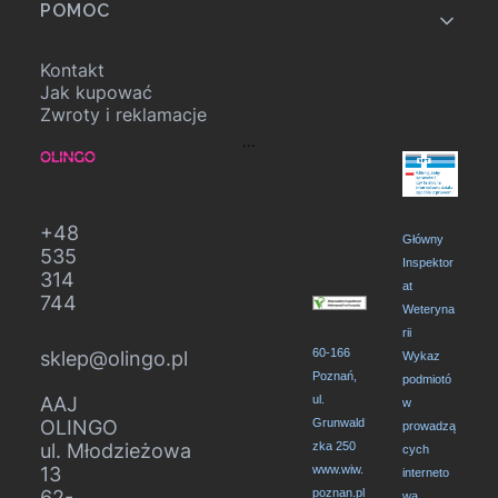
POMOC
Kontakt
Jak kupować
Zwroty i reklamacje
...
+48
Główny
535
Inspektor
314
at
744
Weteryna
rii
60-166
sklep@olingo.pl
Wykaz
Poznań,
podmiotó
AAJ
ul.
w
OLINGO
Grunwald
prowadzą
ul. Młodzieżowa
zka 250
cych
13
www.wiw.
interneto
62-
poznan.pl
wą