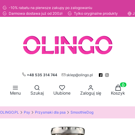
-10% rabatu na pierwsze zakupy po zalogowaniu
Darmowa dostawa już od 200zł
Tylko oryginalne produkty
J
+48 535 314 744
sklep@olingo.pl
Otwórz wyszukiwarkę
Produkty
Menu
Szukaj
Ulubione
Zaloguj się
Koszyk
OLINGO.PL
Psy
Przysmaki dla psa
SmoothieDog