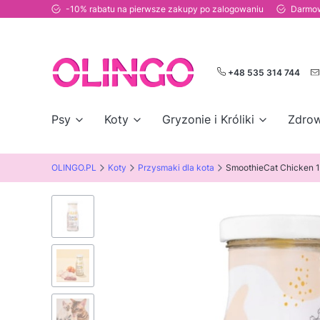
-10% rabatu na pierwsze zakupy po zalogowaniu
Darmow
+48 535 314 744
Psy
Koty
Gryzonie i Króliki
Zdrow
OLINGO.PL
Koty
Przysmaki dla kota
SmoothieCat Chicken 1