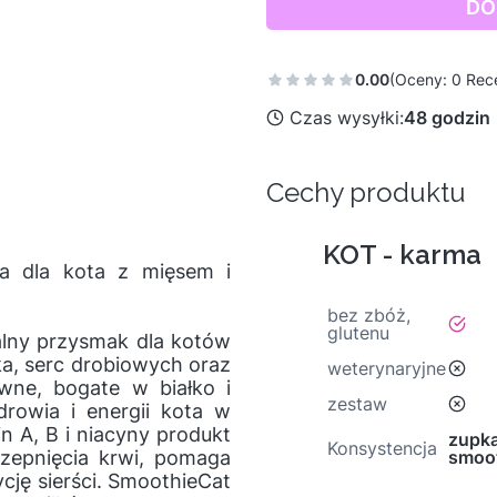
DO
0.00
(Oceny: 0 Rece
Czas wysyłki:
48 godzin
Cechy produktu
KOT - karma
a dla kota z mięsem i
bez zbóż,
tak
glutenu
alny przysmak dla kotów
a, serc drobiowych oraz
nie
weterynaryjne
awne, bogate w białko i
nie
zestaw
drowia i energii kota w
in A, B i niacyny produkt
zupka
Konsystencja
zepnięcia krwi, pomaga
smoo
cję sierści. SmoothieCat