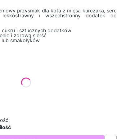
emowy przysmak dla kota z mięsa kurczaka, serc
, lekkostrawny i wszechstronny dodatek do
, cukru i sztucznych dodatków
enie i zdrową sierść
w lub smakołyków
tu:
ą różnić się ceną
ość:
ilość