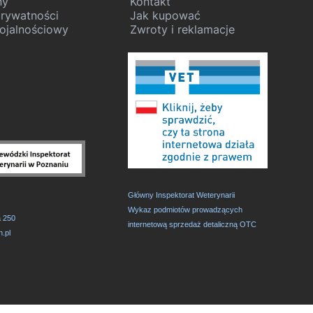
ny
Kontakt
prywatności
Jak kupować
ojalnościowy
Zwroty i reklamacje
Główny Inspektorat Weterynarii
,
Wykaz podmiotów prowadzących
a 250
internetową sprzedaż detaliczną OTC
.pl