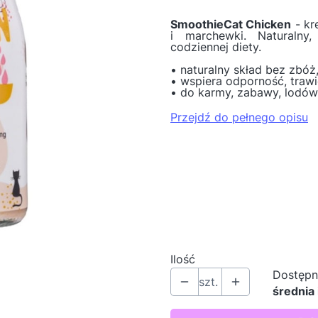
SmoothieCat Chicken
- kr
i marchewki. Naturalny
codziennej diety.
• naturalny skład bez zbóż
• wspiera odporność, trawi
• do karmy, zabawy, lodó
Przejdź do pełnego opisu
Wybierz wariant produk
Poszczególne warianty mog
*
Ilość
Wybierz
Ilość
Dostępn
szt.
średnia 