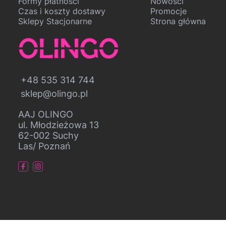
Formy płatności
Nowości
Czas i koszty dostawy
Promocje
Sklepy Stacjonarne
Strona główna
+48 535 314 744
sklep@olingo.pl
AAJ OLINGO
ul. Młodzieżowa 13
62-002 Suchy
Las/ Poznań