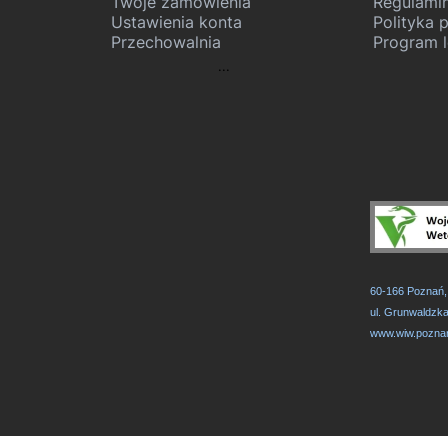
Twoje zamówienia
Regulami
Ustawienia konta
Polityka 
Przechowalnia
Program l
...
60-166 Poznań
ul. Grunwaldzk
www.wiw.poznan