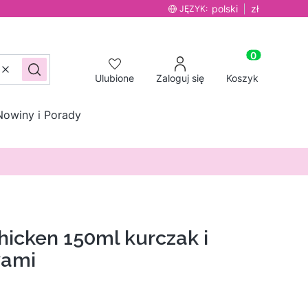
polski
zł
JĘZYK:
Produkty w ko
Wyczyść
Szukaj
Ulubione
Zaloguj się
Koszyk
Nowiny i Porady
icken 150ml kurczak i
wami