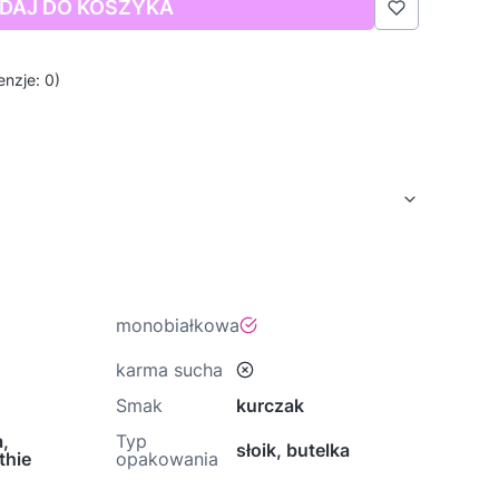
DAJ DO KOSZYKA
nzje: 0)
tak
monobiałkowa
nie
karma sucha
Smak
kurczak
,
Typ
słoik, butelka
thie
opakowania