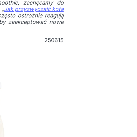
moothie, zachęcamy do
 „
Jak przyzwyczaić kota
często ostrożnie reagują
, by zaakceptować nowe
250615