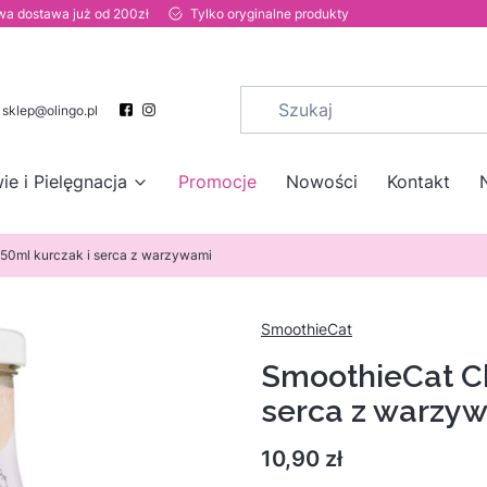
a dostawa już od 200zł
Tylko oryginalne produkty
sklep@olingo.pl
ie i Pielęgnacja
Promocje
Nowości
Kontakt
50ml kurczak i serca z warzywami
SmoothieCat
SmoothieCat Ch
serca z warzy
Cena
10,90 zł