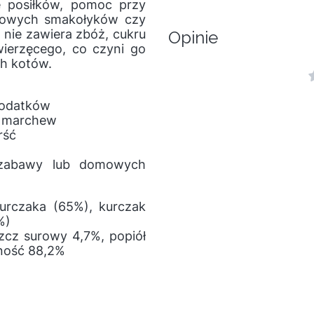
e posiłków, pomoc przy
mowych smakołyków czy
 nie zawiera zbóż, cukru
Opinie
ierzęcego, co czyni go
h kotów.
 dodatków
 i marchew
rść
 zabawy lub domowych
urczaka (65%), kurczak
%)
szcz surowy 4,7%, popiół
ność 88,2%