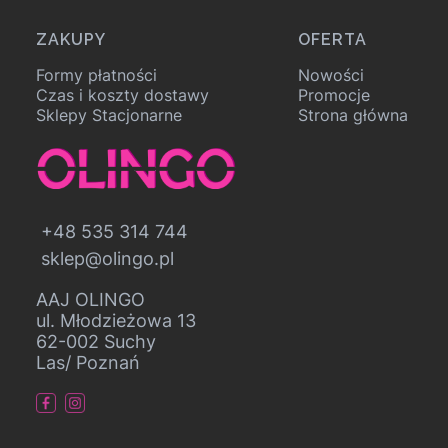
Linki w stopce
ZAKUPY
OFERTA
Formy płatności
Nowości
Czas i koszty dostawy
Promocje
Sklepy Stacjonarne
Strona główna
+48 535 314 744
sklep@olingo.pl
AAJ OLINGO
ul. Młodzieżowa 13
62-002 Suchy
Las/ Poznań