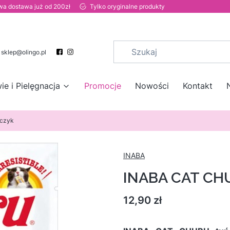
a dostawa już od 200zł
Tylko oryginalne produkty
sklep@olingo.pl
ie i Pielęgnacja
Promocje
Nowości
Kontakt
czyk
INABA
INABA CAT CH
Cena
12,90 zł