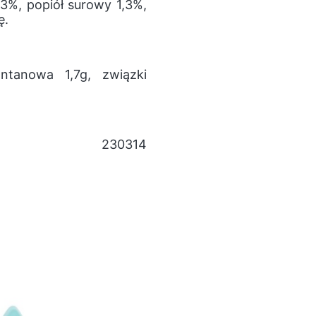
,3%, popiół surowy 1,3%,
ę.
tanowa 1,7g, związki
230314