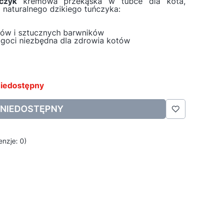
czyk
kremowa przekąska w tubce dla kota,
 naturalnego dzikiego tuńczyka:
tów i sztucznych barwników
goci niezbędna dla zdrowia kotów
iedostępny
NIEDOSTĘPNY
nzje: 0)