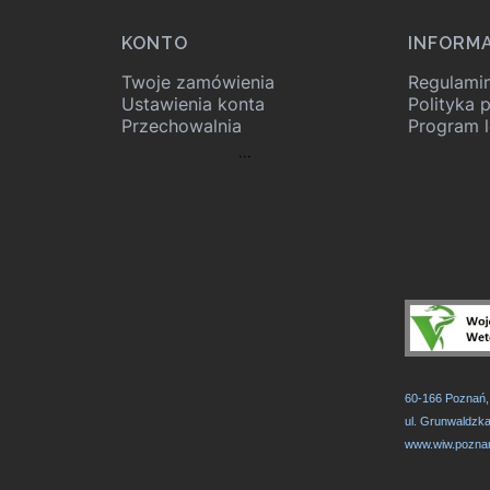
KONTO
INFORM
Twoje zamówienia
Regulami
Ustawienia konta
Polityka 
Przechowalnia
Program l
...
60-166 Poznań
ul. Grunwaldzk
www.wiw.poznan