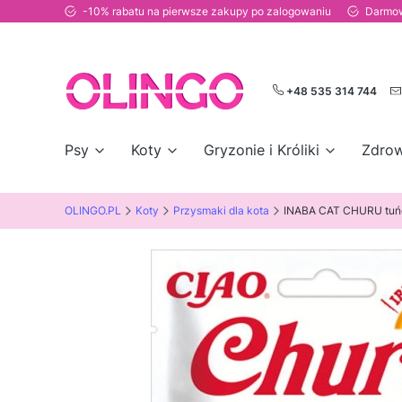
-10% rabatu na pierwsze zakupy po zalogowaniu
Darmow
+48 535 314 744
Psy
Koty
Gryzonie i Króliki
Zdrow
OLINGO.PL
Koty
Przysmaki dla kota
INABA CAT CHURU tuń