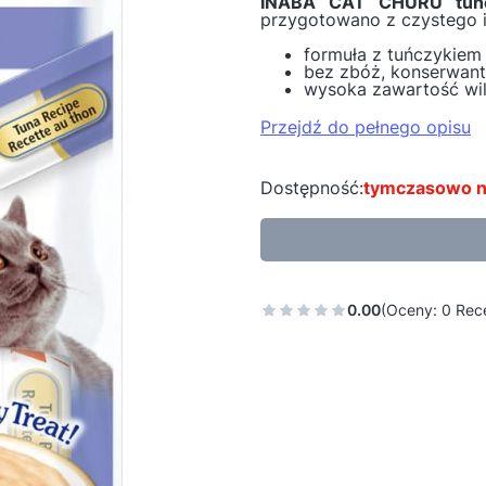
INABA CAT CHURU tuń
przygotowano z czystego i
formuła z tuńczykiem
bez zbóż, konserwan
wysoka zawartość wil
Przejdź do pełnego opisu
Dostępność:
tymczasowo n
0.00
(Oceny: 0 Rece