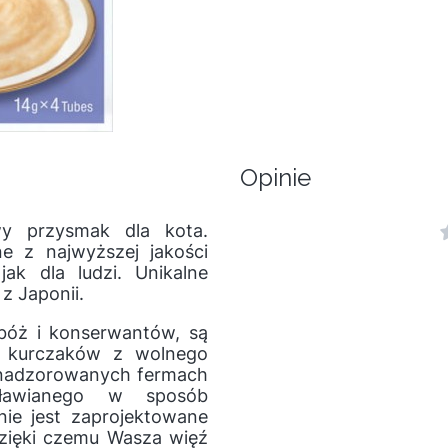
Opinie
 przysmak dla kota.
e z najwyższej jakości
jak dla ludzi. Unikalne
z Japonii.
zbóż i konserwantów, są
 kurczaków z wolnego
e nadzorowanych fermach
dławianego w sposób
ie jest zaprojektowane
dzięki czemu Wasza więź