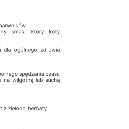
 barwników
zny smak, który koty
j dla ogólnego zdrowia
pólnego spędzania czasu
 na wilgotną lub suchą
 z zielonej herbaty.