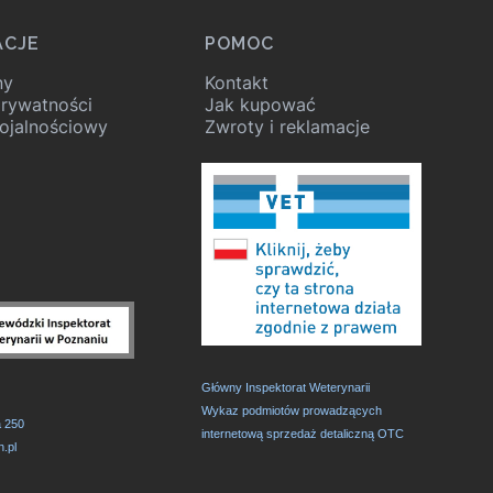
ACJE
POMOC
ny
Kontakt
prywatności
Jak kupować
ojalnościowy
Zwroty i reklamacje
Główny Inspektorat Weterynarii
,
Wykaz podmiotów prowadzących
a 250
internetową sprzedaż detaliczną OTC
.pl