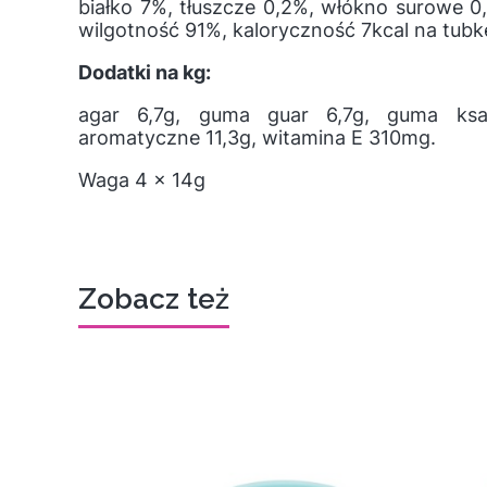
białko 7%, tłuszcze 0,2%, włókno surowe 0
wilgotność 91%, kaloryczność 7kcal na tubk
Dodatki na kg:
agar 6,7g, guma guar 6,7g, guma ksan
aromatyczne 11,3g, witamina E 310mg.
Waga 4 x 14g
Zobacz też