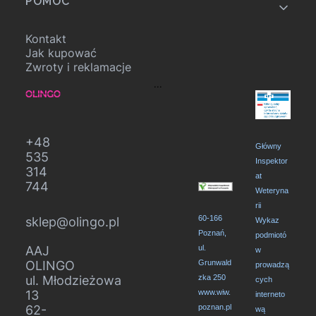
POMOC
Kontakt
Jak kupować
Zwroty i reklamacje
...
+48
Główny
535
Inspektor
314
at
744
Weteryna
rii
60-166
sklep@olingo.pl
Wykaz
Poznań,
podmiotó
AAJ
ul.
w
OLINGO
Grunwald
prowadzą
ul. Młodzieżowa
zka 250
cych
13
www.wiw.
interneto
62-
poznan.pl
wą