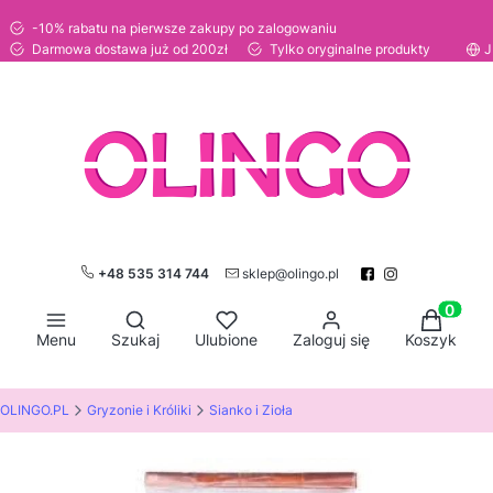
-10% rabatu na pierwsze zakupy po zalogowaniu
Darmowa dostawa już od 200zł
Tylko oryginalne produkty
J
+48 535 314 744
sklep@olingo.pl
Otwórz wyszukiwarkę
Produkty
Menu
Szukaj
Ulubione
Zaloguj się
Koszyk
OLINGO.PL
Gryzonie i Króliki
Sianko i Zioła