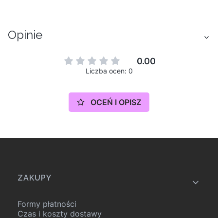
Opinie
0.00
Liczba ocen: 0
OCEŃ I OPISZ
Linki w stopce
ZAKUPY
Formy płatności
Czas i koszty dostawy