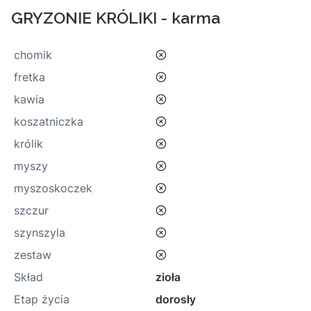
GRYZONIE KRÓLIKI - karma
nie
chomik
nie
fretka
nie
kawia
nie
koszatniczka
nie
królik
nie
myszy
nie
myszoskoczek
nie
szczur
nie
szynszyla
nie
zestaw
Skład
zioła
Etap życia
dorosły