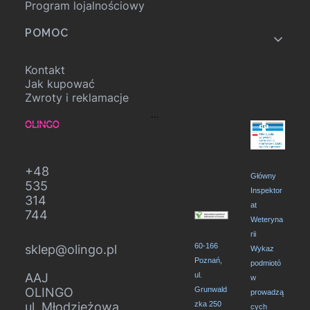
Program lojalnościowy
POMOC
Kontakt
Jak kupować
Zwroty i reklamacje
...
+48
Główny
535
Inspektor
314
at
744
Weteryna
rii
60-166
sklep@olingo.pl
Wykaz
Poznań,
podmiotó
AAJ
ul.
w
OLINGO
Grunwald
prowadzą
ul. Młodzieżowa
zka 250
cych