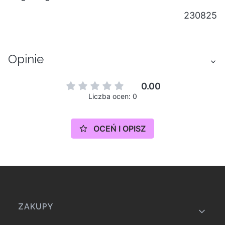
230825
Opinie
0.00
Liczba ocen: 0
OCEŃ I OPISZ
Linki w stopce
ZAKUPY