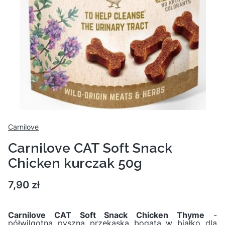
Carnilove
Carnilove CAT Soft Snack
Chicken kurczak 50g
Cena
7,90 zł
Carnilove CAT Soft Snack Chicken Thyme
-
półwilgotna pyszna przekąska bogata w białko dla