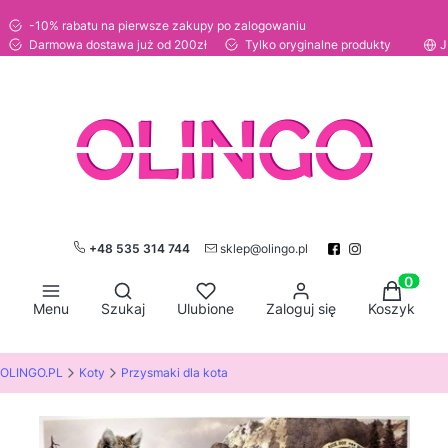
-10% rabatu na pierwsze zakupy po zalogowaniu
Darmowa dostawa już od 200zł
Tylko oryginalne produkty
J
+48 535 314 744
sklep@olingo.pl
Otwórz wyszukiwarkę
Produkty
Menu
Szukaj
Ulubione
Zaloguj się
Koszyk
OLINGO.PL
Koty
Przysmaki dla kota