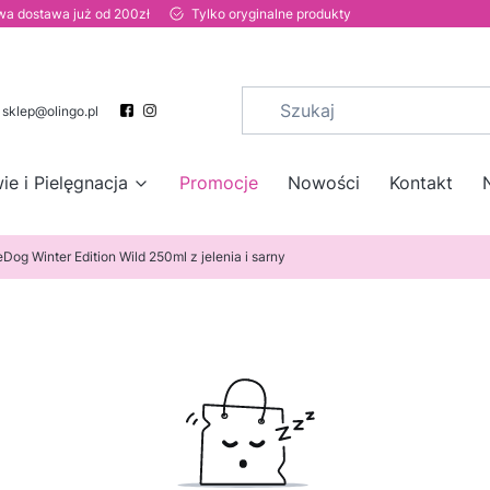
a dostawa już od 200zł
Tylko oryginalne produkty
sklep@olingo.pl
ie i Pielęgnacja
Promocje
Nowości
Kontakt
Dog Winter Edition Wild 250ml z jelenia i sarny