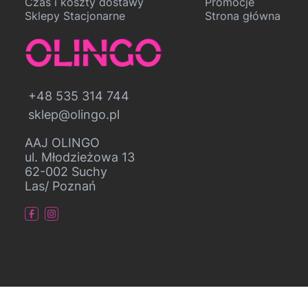
Czas i koszty dostawy
Promocje
Sklepy Stacjonarne
Strona główna
+48 535 314 744
sklep@olingo.pl
AAJ OLINGO
ul. Młodzieżowa 13
62-002 Suchy
Las/ Poznań