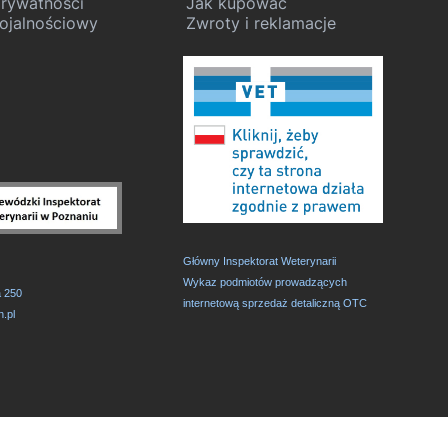
prywatności
Jak kupować
ojalnościowy
Zwroty i reklamacje
Główny Inspektorat Weterynarii
,
Wykaz podmiotów prowadzących
a 250
internetową sprzedaż detaliczną OTC
.pl