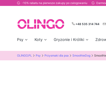
-10% rabatu na pierwsze zakupy po zalogowaniu
Darmow
+48 535 314 744
Psy
Koty
Gryzonie i Króliki
Zdrow
OLINGO.PL
Psy
Przysmaki dla psa
SmoothieDog
Smoothie