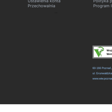
Ustawienia konta
Polityka 
Przechowalnia
Program l
...
60-166 Poznań
ul. Grunwaldzk
www.wiw.poznan