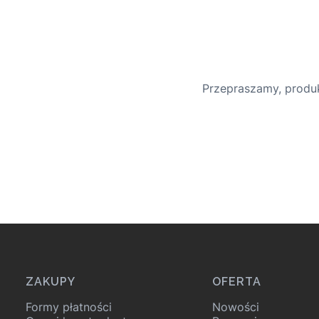
Przepraszamy, produk
Linki w stopce
ZAKUPY
OFERTA
Formy płatności
Nowości