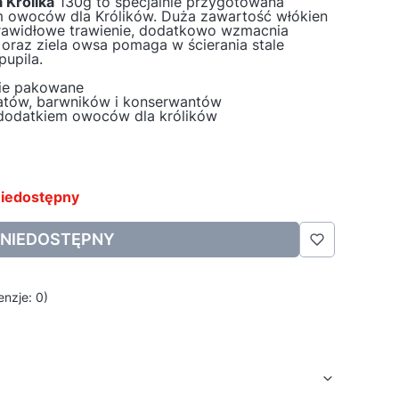
 Królika
130g to specjalnie przygotowana
m owoców dla Królików. Duża zawartość włókien
rawidłowe trawienie, dodatkowo wzmacnia
oraz ziela owsa pomaga w ścierania stale
upila.
nie pakowane
atów, barwników i konserwantów
 dodatkiem owoców dla królików
iedostępny
NIEDOSTĘPNY
nzje: 0)