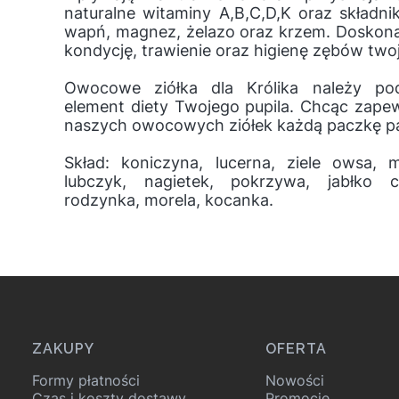
naturalne witaminy A,B,C,D,K oraz składnik
wapń, magnez, żelazo oraz krzem. Doskona
kondycję, trawienie oraz higienę zębów twoj
Owocowe ziółka dla Królika należy po
element diety Twojego pupila. Chcąc zapew
naszych owocowych ziółek każdą paczkę pa
Skład: koniczyna, lucerna, ziele owsa, 
lubczyk, nagietek, pokrzywa, jabłko c
rodzynka, morela, kocanka.
Linki w stopce
ZAKUPY
OFERTA
Formy płatności
Nowości
Czas i koszty dostawy
Promocje