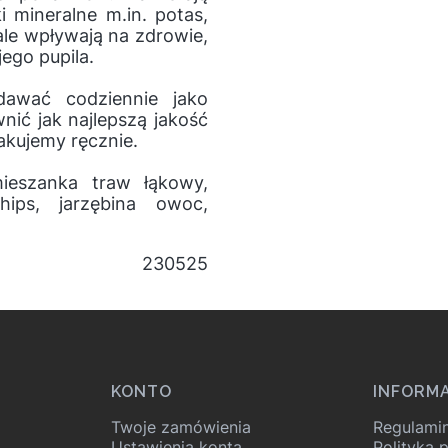
i mineralne m.in. potas,
le wpływają na zdrowie,
ego pupila.
dawać codziennie jako
nić jak najlepszą jakość
kujemy ręcznie.
mieszanka traw łąkowy,
hips, jarzębina owoc,
230525
KONTO
INFORM
Twoje zamówienia
Regulami
Ustawienia konta
Polityka 