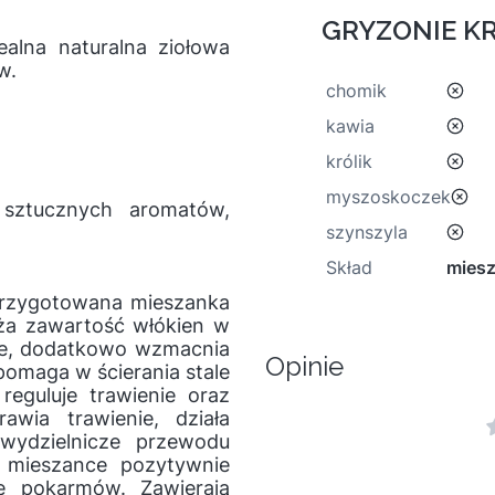
GRYZONIE KR
ealna naturalna ziołowa
w.
nie
chomik
nie
kawia
nie
królik
nie
myszoskoczek
 sztucznych aromatów,
nie
szynszyla
Skład
miesz
 przygotowana mieszanka
uża zawartość włókien w
nie, dodatkowo wzmacnia
Opinie
pomaga w ścierania stale
reguluje trawienie oraz
rawia trawienie, działa
 wydzielnicze przewodu
 mieszance pozytywnie
ie pokarmów. Zawierają