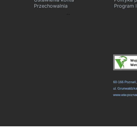
Przechowalnia
Program l
...
60-166 Poznań
ul. Grunwaldzk
www.wiw.poznan