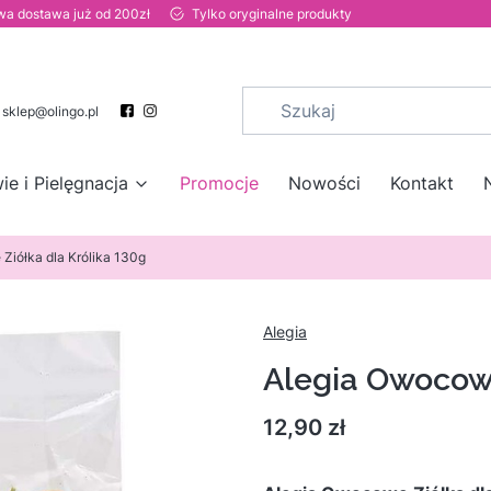
a dostawa już od 200zł
Tylko oryginalne produkty
sklep@olingo.pl
ie i Pielęgnacja
Promocje
Nowości
Kontakt
Ziółka dla Królika 130g
Alegia
Alegia Owocowe
Cena
12,90 zł