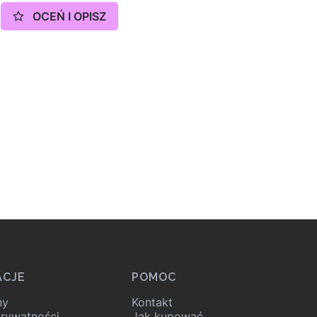
OCEŃ I OPISZ
ACJE
POMOC
ny
Kontakt
prywatności
Jak kupować