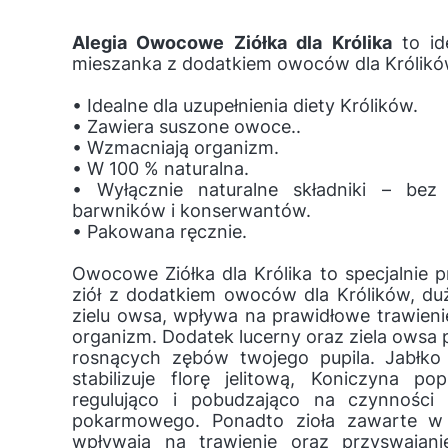
Alegia Owocowe Ziółka dla Królika
to id
mieszanka z dodatkiem owoców dla Królikó
• Idealne dla uzupełnienia diety Królików.
• Zawiera suszone owoce..
• Wzmacniają organizm.
• W 100 % naturalna.
• Wyłącznie naturalne składniki – bez
barwników i konserwantów.
• Pakowana ręcznie.
Owocowe Ziółka dla Królika to specjalnie
ziół z dodatkiem owoców dla Królików, d
zielu owsa, wpływa na prawidłowe trawie
organizm. Dodatek lucerny oraz ziela owsa 
rosnących zębów twojego pupila. Jabłko 
stabilizuje florę jelitową, Koniczyna pop
regulująco i pobudzająco na czynności
pokarmowego. Ponadto zioła zawarte w
wpływają na trawienie oraz przyswajan