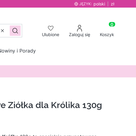
polski
zł
JĘZYK:
Produkty w ko
Wyczyść
Szukaj
Ulubione
Zaloguj się
Koszyk
Nowiny i Porady
 Ziółka dla Królika 130g