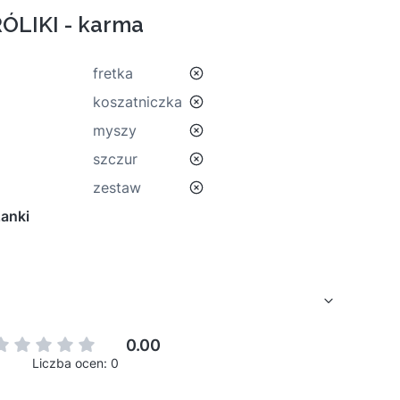
ÓLIKI - karma
nie
fretka
nie
koszatniczka
nie
myszy
nie
szczur
nie
zestaw
anki
0.00
Liczba ocen: 0