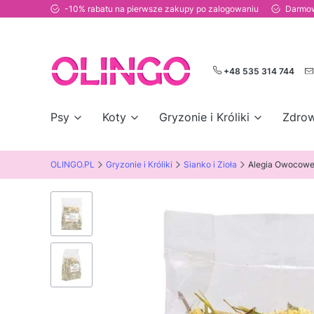
-10% rabatu na pierwsze zakupy po zalogowaniu
Darmow
+48 535 314 744
Psy
Koty
Gryzonie i Króliki
Zdrow
OLINGO.PL
Gryzonie i Króliki
Sianko i Zioła
Alegia Owocowe 