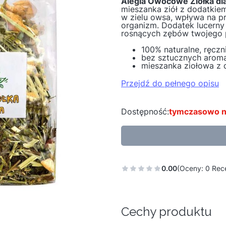
Alegia Owocowe Ziółka dla
mieszanka ziół z dodatkie
w zielu owsa, wpływa na p
organizm. Dodatek lucerny 
rosnących zębów twojego p
100% naturalne, ręcz
bez sztucznych arom
mieszanka ziołowa z
Przejdź do pełnego opisu
Dostępność:
tymczasowo n
0.00
(Oceny: 0 Rece
Cechy produktu