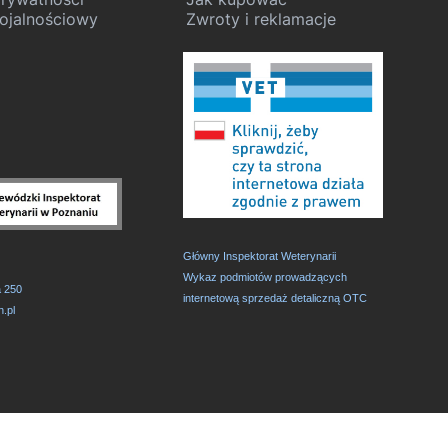
ojalnościowy
Zwroty i reklamacje
Główny Inspektorat Weterynarii
,
Wykaz podmiotów prowadzących
a 250
internetową sprzedaż detaliczną OTC
.pl