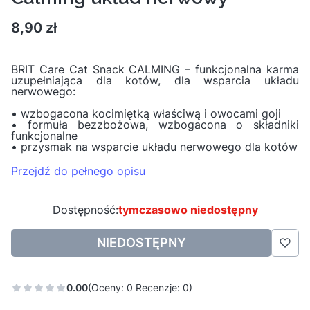
Cena
8,90 zł
BRIT Care Cat Snack CALMING – funkcjonalna karma
uzupełniająca dla kotów, dla wsparcia układu
nerwowego:
• wzbogacona kocimiętką właściwą i owocami goji
• formuła bezzbożowa, wzbogacona o składniki
funkcjonalne
• przysmak na wsparcie układu nerwowego dla kotów
Przejdź do pełnego opisu
Dostępność:
tymczasowo niedostępny
NIEDOSTĘPNY
0.00
(Oceny: 0 Recenzje: 0)