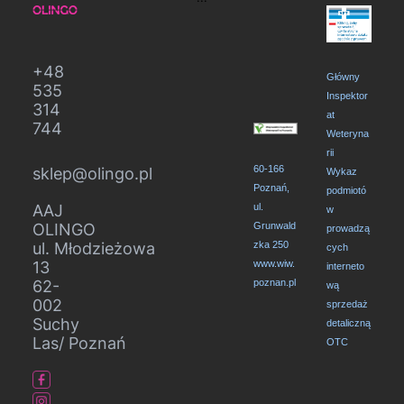
+48
Główny
535
Inspektor
314
at
744
Weteryna
rii
60-166
sklep@olingo.pl
Wykaz
Poznań,
podmiotó
AAJ
ul.
w
OLINGO
Grunwald
prowadzą
ul. Młodzieżowa
zka 250
cych
13
www.wiw.
interneto
62-
poznan.pl
wą
002
sprzedaż
Suchy
detaliczną
Las/ Poznań
OTC