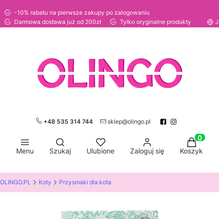
-10% rabatu na pierwsze zakupy po zalogowaniu
Darmowa dostawa już od 200zł
Tylko oryginalne produkty
J
+48 535 314 744
sklep@olingo.pl
Otwórz wyszukiwarkę
Produkty
Menu
Szukaj
Ulubione
Zaloguj się
Koszyk
OLINGO.PL
Koty
Przysmaki dla kota